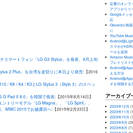
定番のオンライ
アプリがリリ
Googleメ
応
Gboardが
に
YouTube 
Android版Li
スマホがHD
ールも追加
Amazon M
スマートフォン「LG G3 Stylus」を発表、9月上旬
プレイリスト
Android版
ylus 2 Plus」を台湾を皮切りに本日より発売
:【2016
える方法
Android版
/ K8 / K4 / K3とLG Stylus 3（Stylo 3）のスペッ
オを視聴する
アーカイブ
 Pad II 8.0」を韓国で発表
:【2015年8月14日】
リーモデル「LG Magna」、「LG Spirit」、
2023年12月
(1
発表、MWC 2015でお披露目へ
:【2015年2月23日】
2023年11月
(
2023年10月
(
2023年9月
(28
2023年8月
(7)
2023年7月
(6)