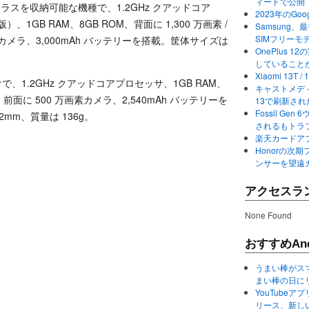
ィードで公開
タイラスを収納可能な機種で、1.2GHz クアッドコア
2023年のGo
 版）、1GB RAM、8GB ROM、背面に 1,300 万画素 /
Samsung、最初か
SIMフリーモ
素カメラ、3,000mAh バッテリーを搭載。筐体サイズは
OnePlus
していること
Xiaomi 13
で、1.2GHz クアッドコアプロセッサ、1GB RAM、
キャストメディ
、前面に 500 万画素カメラ、2,540mAh バッテリーを
13で刷新さ
Fossil Ge
0.2mm、質量は 136g。
されるもトラ
楽天カードアプ
Honorの次期
ンサーを望遠
アクセスラ
None Found
おすすめAnd
うまい棒がス
まい棒の日に
YouTube
リース、新し