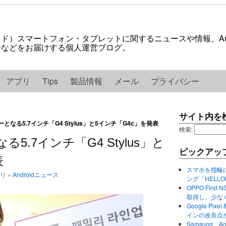
ロイド）スマートフォン・タブレットに関するニュースや情報、And
紹介などをお届けする個人運営ブログ。
アプリ
Tips
製品情報
メール
プライバシー
サイト内を
となる5.7インチ「G4 Stylus」と5インチ「G4c」を発表
検索:
5.7インチ「G4 Stylus」と
ピックアッ
表
スマホを指輪
ゴリ »
Androidニュース
ング「HELL
OPPO Find 
取得し、少な
Google P
インの改良点
Samsung、A