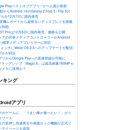
ogle Playベストオブアプリ / ゲーム賞が発表
らAndroid 14のGalaxy Z Fold 5 / Flip 5の
デルを12月7日に国内発売
 12の実機レポートから超明るいディスプレイを搭載
が判明
T / 13T Proは12月8日に国内発売、価格も公開
アの共有メディアコントローラーがAndroid
れた標準メディアプレイヤーに対応
n 6ウォッチにWear OS 3.5へのアップデートが配信
ブルが続出
リからGoogle Payへの直接登録が可能に
フラッグシップ「Magic 6」は超高画素160MPセ
カメラに採用か？
ンキング
roidアプリ
マホゲームに、「うまい棒が食べたい！」がう
リリース
アプリの長押し倍速再生や画面ロック機能が正式リ
いマイページも追加