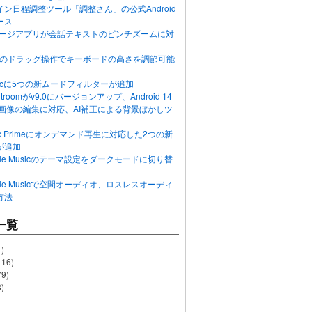
ン日程調整ツール「調整さん」の公式Android
ース
ッセージアプリが会話テキストのピンチズームに対
画面のドラッグ操作でキーボードの高さを調節可能
Musicに5つの新ムードフィルターが追加
ghtroomがv9.0にバージョンアップ、Android 14
R画像の編集に対応、AI補正による背景ぼかしツ
usic Primeにオンデマンド再生に対応した2つの新
が追加
Apple Musicのテーマ設定をダークモードに切り替
Apple Musicで空間オーディオ、ロスレスオーディ
方法
一覧
)
116)
79)
)