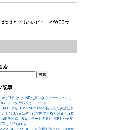
roidアプリのレビューやWEBサ
検索
プ記事
にかざすだけでLINE交換できるファッションリ
ORING」の先行販売がスタート
N3 / N3 FlipがTÜV Rheinlandの折りたたみ認証を
くとも100万回は確実に開閉できると評価される
ixel 8の開発秘話、Bayカラーを選択した理由やデザ
が詳しく語られる
ndroid 14（One UI６）で利用可能になるGalaxy