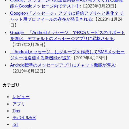
能をGoogleメッセージ内でテスト中
:【2023年3月23日】
Googleの「メッセージ」アプリは通信アプリへと進化？ チ
ャット用プロフィールの存在が発見される
:【2023年1月24
日】
Google、「Androidメッセージ」でRCSサービスのサポート
を強化、デフォルトのメッセージアプリに昇格させる
:
【2017年2月25日】
「Androidメッセージ」にグループを作成してSMSメッセー
ジを一括送信する新機能が追加
:【2017年4月25日】
Android標準のメッセージアプリにチャット機能が導入
:
【2019年6月12日】
カテゴリ
レビュー
アプリ
Tips
モバイルVR
IoT