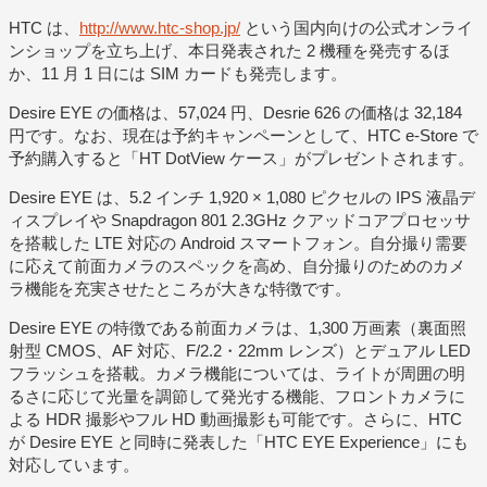
HTC は、
http://www.htc-shop.jp/
という国内向けの公式オンライ
ンショップを立ち上げ、本日発表された 2 機種を発売するほ
か、11 月 1 日には SIM カードも発売します。
Desire EYE の価格は、57,024 円、Desrie 626 の価格は 32,184
円です。なお、現在は予約キャンペーンとして、HTC e-Store で
予約購入すると「HT DotView ケース」がプレゼントされます。
Desire EYE は、5.2 インチ 1,920 × 1,080 ピクセルの IPS 液晶デ
ィスプレイや Snapdragon 801 2.3GHz クアッドコアプロセッサ
を搭載した LTE 対応の Android スマートフォン。自分撮り需要
に応えて前面カメラのスペックを高め、自分撮りのためのカメ
ラ機能を充実させたところが大きな特徴です。
Desire EYE の特徴である前面カメラは、1,300 万画素（裏面照
射型 CMOS、AF 対応、F/2.2・22mm レンズ）とデュアル LED
フラッシュを搭載。カメラ機能については、ライトが周囲の明
るさに応じて光量を調節して発光する機能、フロントカメラに
よる HDR 撮影やフル HD 動画撮影も可能です。さらに、HTC
が Desire EYE と同時に発表した「HTC EYE Experience」にも
対応しています。