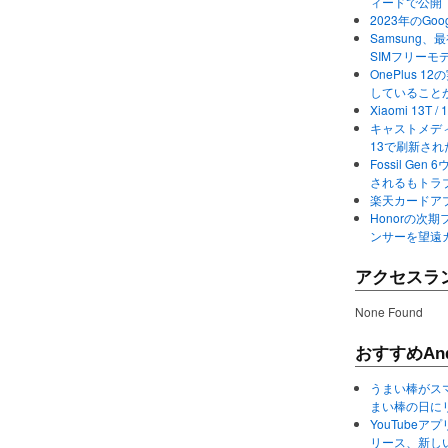
ィードで公開
2023年のGo
Samsung、最初か
SIMフリーモ
OnePlus
していること
Xiaomi 13
キャストメディ
13で刷新さ
Fossil Ge
されるもトラ
楽天カードアプ
Honorの次期
ンサーを望遠
アクセスラ
None Found
おすすめAnd
うまい棒がス
まい棒の日に
YouTube
リース、新し