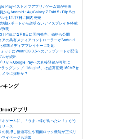
ogle Playベストオブアプリ / ゲーム賞が発表
らAndroid 14のGalaxy Z Fold 5 / Flip 5の
デルを12月7日に国内発売
 12の実機レポートから超明るいディスプレイを搭載
が判明
T / 13T Proは12月8日に国内発売、価格も公開
アの共有メディアコントローラーがAndroid
れた標準メディアプレイヤーに対応
n 6ウォッチにWear OS 3.5へのアップデートが配信
ブルが続出
リからGoogle Payへの直接登録が可能に
フラッグシップ「Magic 6」は超高画素160MPセ
カメラに採用か？
ンキング
roidアプリ
マホゲームに、「うまい棒が食べたい！」がう
リリース
アプリの長押し倍速再生や画面ロック機能が正式リ
いマイページも追加