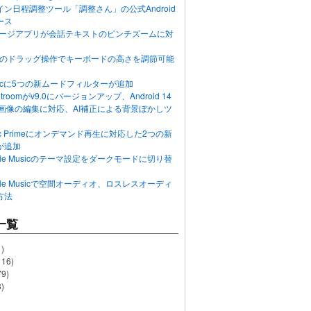
ン日程調整ツール「調整さん」の公式Android
ース
ッセージアプリが会話テキストのピンチズームに対
画面のドラッグ操作でキーボードの高さを調節可能
Musicに5つの新ムードフィルターが追加
ghtroomがv9.0にバージョンアップ、Android 14
R画像の編集に対応、AI補正による背景ぼかしツ
usic Primeにオンデマンド再生に対応した2つの新
が追加
Apple Musicのテーマ設定をダークモードに切り替
Apple Musicで空間オーディオ、ロスレスオーディ
方法
一覧
)
116)
79)
)