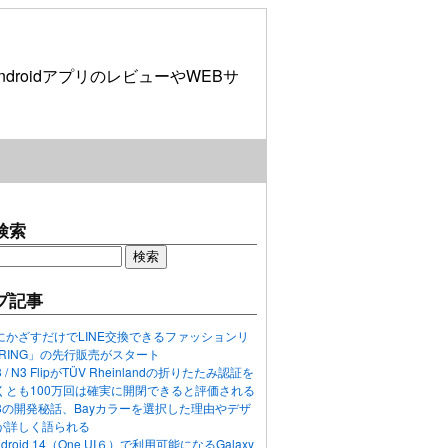
roidアプリのレビューやWEBサ
検索
プ記事
にかざすだけでLINE交換できるファッションリ
ORING」の先行販売がスタート
N3 / N3 FlipがTÜV Rheinlandの折りたたみ認証を
くとも100万回は確実に開閉できると評価される
ixel 8の開発秘話、Bayカラーを選択した理由やデザ
が詳しく語られる
ndroid 14（One UI６）で利用可能になるGalaxy