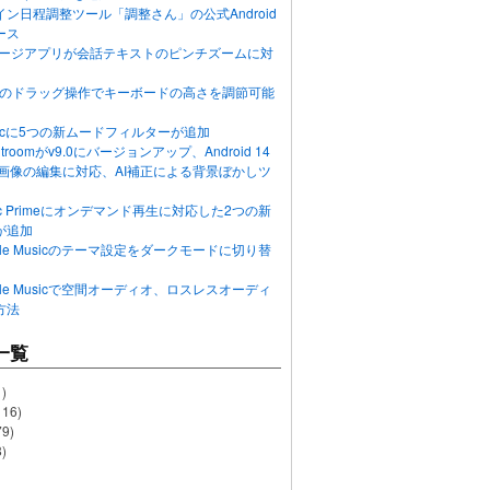
ン日程調整ツール「調整さん」の公式Android
ース
ッセージアプリが会話テキストのピンチズームに対
画面のドラッグ操作でキーボードの高さを調節可能
Musicに5つの新ムードフィルターが追加
ghtroomがv9.0にバージョンアップ、Android 14
R画像の編集に対応、AI補正による背景ぼかしツ
usic Primeにオンデマンド再生に対応した2つの新
が追加
Apple Musicのテーマ設定をダークモードに切り替
Apple Musicで空間オーディオ、ロスレスオーディ
方法
一覧
)
116)
79)
)