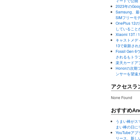
ィードで公開
2023年のGo
Samsung、最初か
SIMフリーモ
OnePlus
していること
Xiaomi 13
キャストメディ
13で刷新さ
Fossil Ge
されるもトラ
楽天カードアプ
Honorの次期
ンサーを望遠
アクセスラ
None Found
おすすめAnd
うまい棒がス
まい棒の日に
YouTube
リース、新し