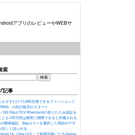
roidアプリのレビューやWEBサ
検索
プ記事
にかざすだけでLINE交換できるファッションリ
ORING」の先行販売がスタート
N3 / N3 FlipがTÜV Rheinlandの折りたたみ認証を
くとも100万回は確実に開閉できると評価される
ixel 8の開発秘話、Bayカラーを選択した理由やデザ
が詳しく語られる
ndroid 14（One UI６）で利用可能になるGalaxy