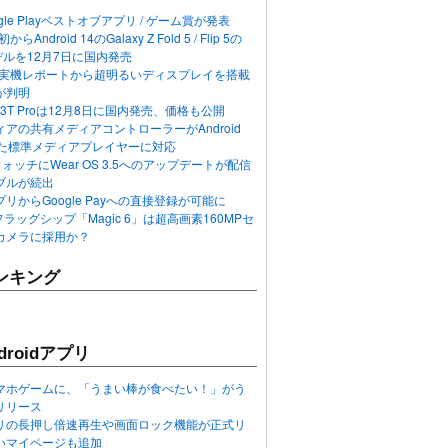
ogle Playベストオブアプリ / ゲーム賞が発表
らAndroid 14のGalaxy Z Fold 5 / Flip 5の
デルを12月7日に国内発売
 12の実機レポートから超明るいディスプレイを搭載
が判明
T / 13T Proは12月8日に国内発売、価格も公開
アの共有メディアコントローラーがAndroid
れた標準メディアプレイヤーに対応
n 6ウォッチにWear OS 3.5へのアップデートが配信
ブルが続出
リからGoogle Payへの直接登録が可能に
フラッグシップ「Magic 6」は超高画素160MPセ
カメラに採用か？
ンキング
roidアプリ
マホゲームに、「うまい棒が食べたい！」がう
リリース
アプリの長押し倍速再生や画面ロック機能が正式リ
いマイページも追加