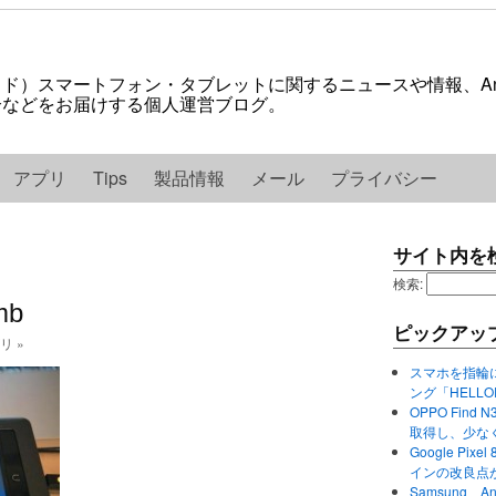
ロイド）スマートフォン・タブレットに関するニュースや情報、And
紹介などをお届けする個人運営ブログ。
アプリ
Tips
製品情報
メール
プライバシー
サイト内を
検索:
mb
ピックアッ
ゴリ »
スマホを指輪
ング「HELL
OPPO Find 
取得し、少な
Google P
インの改良点
Samsung、A