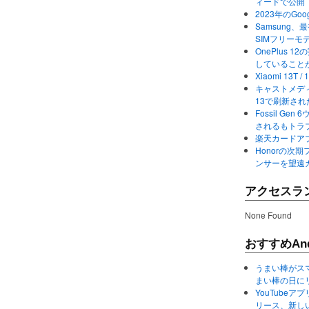
ィードで公開
2023年のGo
Samsung、最初か
SIMフリーモ
OnePlus
していること
Xiaomi 13
キャストメディ
13で刷新さ
Fossil Ge
されるもトラ
楽天カードアプ
Honorの次期
ンサーを望遠
アクセスラ
None Found
おすすめAnd
うまい棒がス
まい棒の日に
YouTube
リース、新し