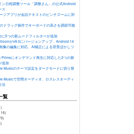
ン日程調整ツール「調整さん」の公式Android
ース
ッセージアプリが会話テキストのピンチズームに対
画面のドラッグ操作でキーボードの高さを調節可能
Musicに5つの新ムードフィルターが追加
ghtroomがv9.0にバージョンアップ、Android 14
R画像の編集に対応、AI補正による背景ぼかしツ
usic Primeにオンデマンド再生に対応した2つの新
が追加
Apple Musicのテーマ設定をダークモードに切り替
Apple Musicで空間オーディオ、ロスレスオーディ
方法
一覧
)
116)
79)
)