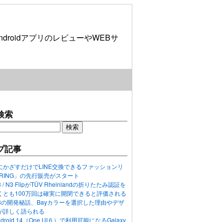
roidアプリのレビューやWEBサ
検索
プ記事
にかざすだけでLINE交換できるファッションリ
ORING」の先行販売がスタート
N3 / N3 FlipがTÜV Rheinlandの折りたたみ認証を
くとも100万回は確実に開閉できると評価される
ixel 8の開発秘話、Bayカラーを選択した理由やデザ
が詳しく語られる
ndroid 14（One UI６）で利用可能になるGalaxy