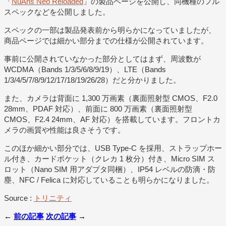
「
NuAns Neo Reloaded
」の製品ページを公開し、同機種のフル
スペックなどを公開しました。
スペックの一部は製品発表前から明らかになっていましたが、
商品ページでは細かい部分までの仕様が公開されています。
事前に公開されていなかった部分としてはまず、周波数が
WCDMA（Bands 1/3/5/6/8/9/19）、LTE（Bands
1/3/4/5/7/8/9/12/17/18/19/26/28）だと分かりました。
また、カメラは背面に 1,300 万画素（裏面照射型 CMOS、F2.0
28mm、PDAF 対応）、前面に 800 万画素（裏面照射型
CMOS、F2.4 24mm、AF 対応）を搭載しています。フロントカ
メラの画質や性能は良さそうです。
このほか細かい部分では、USB Type-C を採用、ストラップホー
ル付き、カードポケット（クレカ 1 枚分）付き、Micro SIM ス
ロット（Nano SIM 用アダプタ同梱）、IP54 レベルの防滴・防
塵、NFC / Felica に対応していることも明らかになりました。
Source :
トリニティ
←
前の記事
次の記事
→