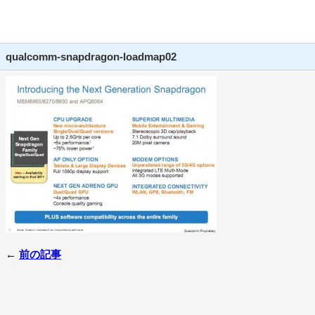
qualcomm-snapdragon-loadmap02
←
前の記事