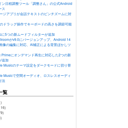
ン日程調整ツール「調整さん」の公式Android
ース
ッセージアプリが会話テキストのピンチズームに対
画面のドラッグ操作でキーボードの高さを調節可能
Musicに5つの新ムードフィルターが追加
ghtroomがv9.0にバージョンアップ、Android 14
R画像の編集に対応、AI補正による背景ぼかしツ
usic Primeにオンデマンド再生に対応した2つの新
が追加
Apple Musicのテーマ設定をダークモードに切り替
Apple Musicで空間オーディオ、ロスレスオーディ
方法
一覧
)
116)
79)
)