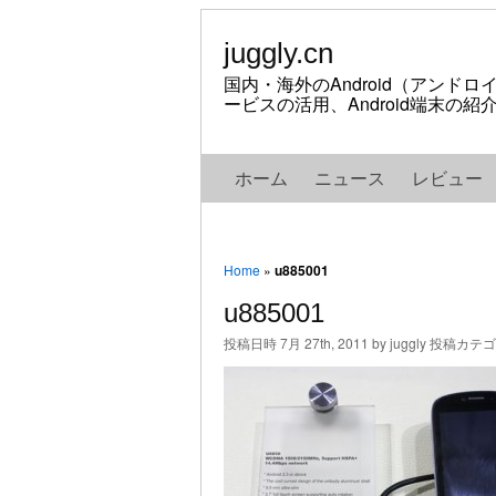
juggly.cn
国内・海外のAndroid（アンド
ービスの活用、Android端末の
ホーム
ニュース
レビュー
Home
»
u885001
u885001
投稿日時 7月 27th, 2011 by juggly 投稿カテ