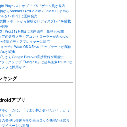
ogle Playベストオブアプリ / ゲーム賞が発表
らAndroid 14のGalaxy Z Fold 5 / Flip 5の
デルを12月7日に国内発売
 12の実機レポートから超明るいディスプレイを搭載
が判明
T / 13T Proは12月8日に国内発売、価格も公開
アの共有メディアコントローラーがAndroid
れた標準メディアプレイヤーに対応
n 6ウォッチにWear OS 3.5へのアップデートが配信
ブルが続出
リからGoogle Payへの直接登録が可能に
フラッグシップ「Magic 6」は超高画素160MPセ
カメラに採用か？
ンキング
roidアプリ
マホゲームに、「うまい棒が食べたい！」がう
リリース
アプリの長押し倍速再生や画面ロック機能が正式リ
いマイページも追加