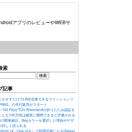
roidアプリのレビューやWEBサ
検索
プ記事
にかざすだけでLINE交換できるファッションリ
ORING」の先行販売がスタート
N3 / N3 FlipがTÜV Rheinlandの折りたたみ認証を
くとも100万回は確実に開閉できると評価される
ixel 8の開発秘話、Bayカラーを選択した理由やデザ
が詳しく語られる
ndroid 14（One UI６）で利用可能になるGalaxy