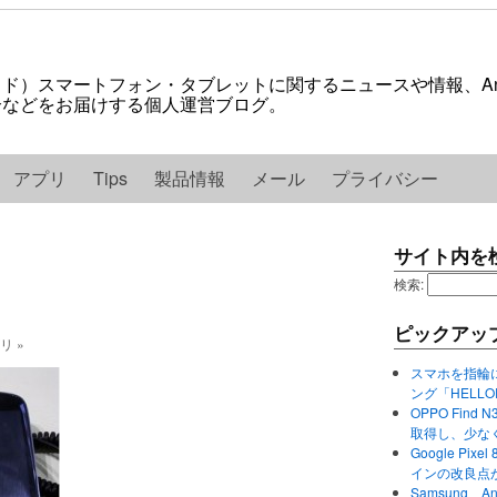
ロイド）スマートフォン・タブレットに関するニュースや情報、And
紹介などをお届けする個人運営ブログ。
アプリ
Tips
製品情報
メール
プライバシー
サイト内を
検索:
ピックアッ
ゴリ »
スマホを指輪
ング「HELL
OPPO Find 
取得し、少な
Google P
インの改良点
Samsung、A