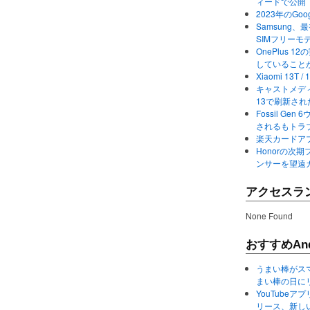
ィードで公開
2023年のGo
Samsung、最初か
SIMフリーモ
OnePlus
していること
Xiaomi 13
キャストメディ
13で刷新さ
Fossil Ge
されるもトラ
楽天カードアプ
Honorの次期
ンサーを望遠
アクセスラ
None Found
おすすめAnd
うまい棒がス
まい棒の日に
YouTube
リース、新し