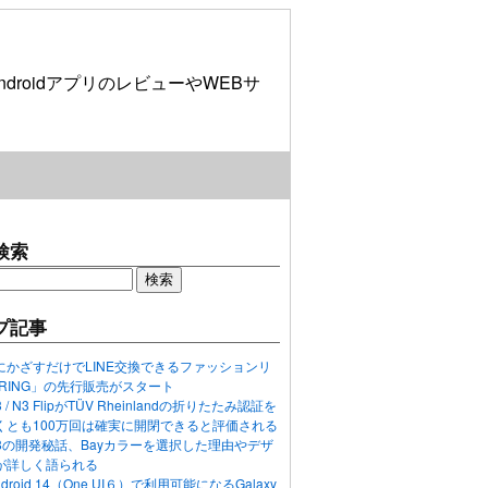
roidアプリのレビューやWEBサ
検索
プ記事
にかざすだけでLINE交換できるファッションリ
ORING」の先行販売がスタート
N3 / N3 FlipがTÜV Rheinlandの折りたたみ認証を
くとも100万回は確実に開閉できると評価される
ixel 8の開発秘話、Bayカラーを選択した理由やデザ
が詳しく語られる
ndroid 14（One UI６）で利用可能になるGalaxy