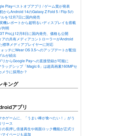
ogle Playベストオブアプリ / ゲーム賞が発表
らAndroid 14のGalaxy Z Fold 5 / Flip 5の
デルを12月7日に国内発売
 12の実機レポートから超明るいディスプレイを搭載
が判明
T / 13T Proは12月8日に国内発売、価格も公開
アの共有メディアコントローラーがAndroid
れた標準メディアプレイヤーに対応
n 6ウォッチにWear OS 3.5へのアップデートが配信
ブルが続出
リからGoogle Payへの直接登録が可能に
フラッグシップ「Magic 6」は超高画素160MPセ
カメラに採用か？
ンキング
roidアプリ
マホゲームに、「うまい棒が食べたい！」がう
リリース
アプリの長押し倍速再生や画面ロック機能が正式リ
いマイページも追加