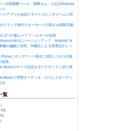
ン日程調整ツール「調整さん」の公式Android
ース
ッセージアプリが会話テキストのピンチズームに対
画面のドラッグ操作でキーボードの高さを調節可能
Musicに5つの新ムードフィルターが追加
ghtroomがv9.0にバージョンアップ、Android 14
R画像の編集に対応、AI補正による背景ぼかしツ
usic Primeにオンデマンド再生に対応した2つの新
が追加
Apple Musicのテーマ設定をダークモードに切り替
Apple Musicで空間オーディオ、ロスレスオーディ
方法
一覧
)
116)
79)
)