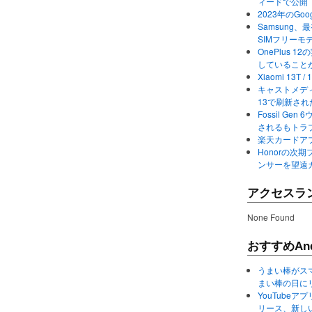
ィードで公開
2023年のGo
Samsung、最初か
SIMフリーモ
OnePlus
していること
Xiaomi 13
キャストメディ
13で刷新さ
Fossil Ge
されるもトラ
楽天カードアプ
Honorの次期
ンサーを望遠
アクセスラ
None Found
おすすめAnd
うまい棒がス
まい棒の日に
YouTube
リース、新し