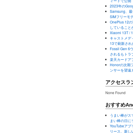
ィードで公開
2023年のGo
Samsung、最初か
SIMフリーモ
OnePlus
していること
Xiaomi 13
キャストメディ
13で刷新さ
Fossil Ge
されるもトラ
楽天カードアプ
Honorの次期
ンサーを望遠
アクセスラ
None Found
おすすめAnd
うまい棒がス
まい棒の日に
YouTube
リース、新し