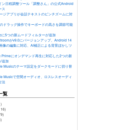
ン日程調整ツール「調整さん」の公式Android
ース
ッセージアプリが会話テキストのピンチズームに対
画面のドラッグ操作でキーボードの高さを調節可能
Musicに5つの新ムードフィルターが追加
ghtroomがv9.0にバージョンアップ、Android 14
R画像の編集に対応、AI補正による背景ぼかしツ
usic Primeにオンデマンド再生に対応した2つの新
が追加
Apple Musicのテーマ設定をダークモードに切り替
Apple Musicで空間オーディオ、ロスレスオーディ
方法
一覧
)
116)
79)
)