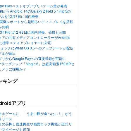
ogle Playベストオブアプリ / ゲーム賞が発表
らAndroid 14のGalaxy Z Fold 5 / Flip 5の
デルを12月7日に国内発売
 12の実機レポートから超明るいディスプレイを搭載
が判明
T / 13T Proは12月8日に国内発売、価格も公開
アの共有メディアコントローラーがAndroid
れた標準メディアプレイヤーに対応
n 6ウォッチにWear OS 3.5へのアップデートが配信
ブルが続出
リからGoogle Payへの直接登録が可能に
フラッグシップ「Magic 6」は超高画素160MPセ
カメラに採用か？
ンキング
roidアプリ
マホゲームに、「うまい棒が食べたい！」がう
リリース
アプリの長押し倍速再生や画面ロック機能が正式リ
いマイページも追加