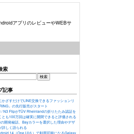
roidアプリのレビューやWEBサ
検索
プ記事
にかざすだけでLINE交換できるファッションリ
ORING」の先行販売がスタート
N3 / N3 FlipがTÜV Rheinlandの折りたたみ認証を
くとも100万回は確実に開閉できると評価される
ixel 8の開発秘話、Bayカラーを選択した理由やデザ
が詳しく語られる
ndroid 14（One UI６）で利用可能になるGalaxy