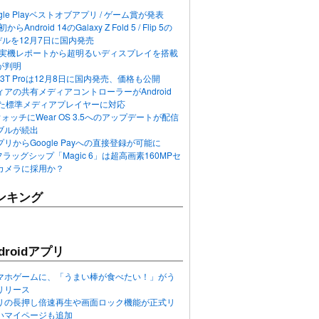
ogle Playベストオブアプリ / ゲーム賞が発表
らAndroid 14のGalaxy Z Fold 5 / Flip 5の
デルを12月7日に国内発売
 12の実機レポートから超明るいディスプレイを搭載
が判明
T / 13T Proは12月8日に国内発売、価格も公開
アの共有メディアコントローラーがAndroid
れた標準メディアプレイヤーに対応
n 6ウォッチにWear OS 3.5へのアップデートが配信
ブルが続出
リからGoogle Payへの直接登録が可能に
フラッグシップ「Magic 6」は超高画素160MPセ
カメラに採用か？
ンキング
roidアプリ
マホゲームに、「うまい棒が食べたい！」がう
リリース
アプリの長押し倍速再生や画面ロック機能が正式リ
いマイページも追加