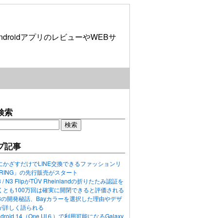
roidアプリのレビューやWEBサ
検索
プ記事
にかざすだけでLINE交換できるファッションリ
ORING」の先行販売がスタート
N3 / N3 FlipがTÜV Rheinlandの折りたたみ認証を
くとも100万回は確実に開閉できると評価される
ixel 8の開発秘話、Bayカラーを選択した理由やデザ
が詳しく語られる
ndroid 14（One UI６）で利用可能になるGalaxy