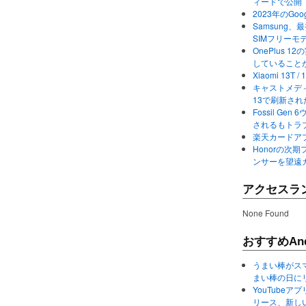
ィードで公開
2023年のGo
Samsung、最初か
SIMフリーモ
OnePlus
していること
Xiaomi 13
キャストメディ
13で刷新さ
Fossil Ge
されるもトラ
楽天カードアプ
Honorの次期
ンサーを望遠
アクセスラ
None Found
おすすめAnd
うまい棒がス
まい棒の日に
YouTube
リース、新し