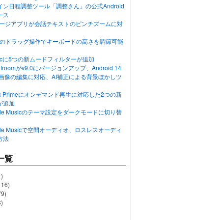
ン日程調整ツール「調整さん」の公式Android
ース
ッセージアプリが会話テキストのピンチズームに対
画面のドラッグ操作でキーボードの高さを調節可能
Musicに5つの新ムードフィルターが追加
ghtroomがv9.0にバージョンアップ、Android 14
R画像の編集に対応、AI補正による背景ぼかしツ
usic Primeにオンデマンド再生に対応した2つの新
が追加
Apple Musicのテーマ設定をダークモードに切り替
Apple Musicで空間オーディオ、ロスレスオーディ
方法
一覧
)
116)
79)
)