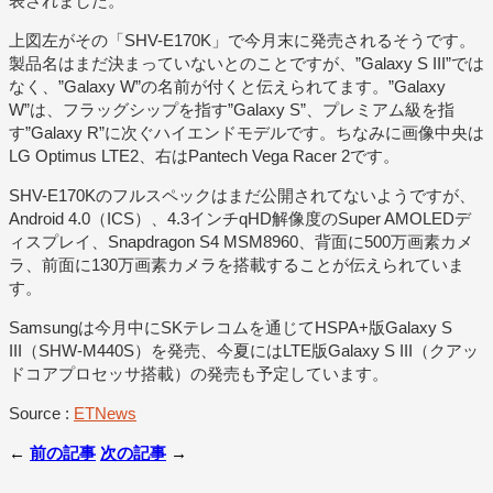
表されました。
上図左がその「SHV-E170K」で今月末に発売されるそうです。
製品名はまだ決まっていないとのことですが、”Galaxy S III”では
なく、”Galaxy W”の名前が付くと伝えられてます。”Galaxy
W”は、フラッグシップを指す”Galaxy S”、プレミアム級を指
す”Galaxy R”に次ぐハイエンドモデルです。ちなみに画像中央は
LG Optimus LTE2、右はPantech Vega Racer 2です。
SHV-E170Kのフルスペックはまだ公開されてないようですが、
Android 4.0（ICS）、4.3インチqHD解像度のSuper AMOLEDデ
ィスプレイ、Snapdragon S4 MSM8960、背面に500万画素カメ
ラ、前面に130万画素カメラを搭載することが伝えられていま
す。
Samsungは今月中にSKテレコムを通じてHSPA+版Galaxy S
III（SHW-M440S）を発売、今夏にはLTE版Galaxy S III（クアッ
ドコアプロセッサ搭載）の発売も予定しています。
Source :
ETNews
←
前の記事
次の記事
→