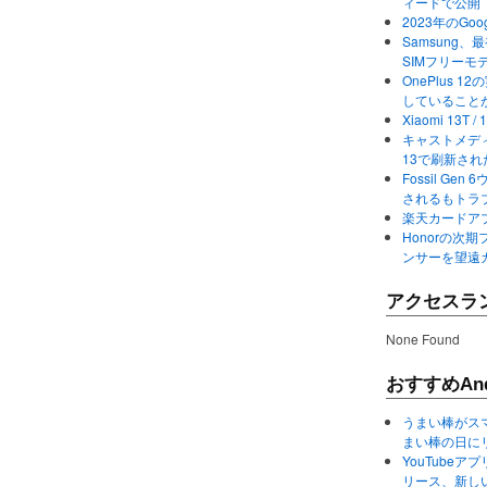
ィードで公開
2023年のGo
Samsung、最初か
SIMフリーモ
OnePlus
していること
Xiaomi 13
キャストメディ
13で刷新さ
Fossil Ge
されるもトラ
楽天カードアプ
Honorの次期
ンサーを望遠
アクセスラ
None Found
おすすめAnd
うまい棒がス
まい棒の日に
YouTube
リース、新し