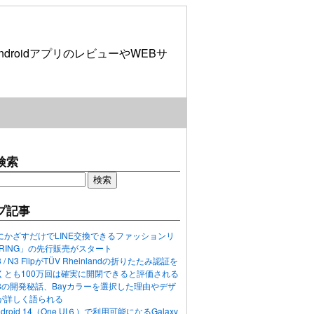
roidアプリのレビューやWEBサ
検索
プ記事
にかざすだけでLINE交換できるファッションリ
ORING」の先行販売がスタート
N3 / N3 FlipがTÜV Rheinlandの折りたたみ認証を
くとも100万回は確実に開閉できると評価される
ixel 8の開発秘話、Bayカラーを選択した理由やデザ
が詳しく語られる
ndroid 14（One UI６）で利用可能になるGalaxy