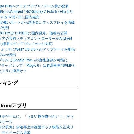
ogle Playベストオブアプリ / ゲーム賞が発表
らAndroid 14のGalaxy Z Fold 5 / Flip 5の
デルを12月7日に国内発売
 12の実機レポートから超明るいディスプレイを搭載
が判明
T / 13T Proは12月8日に国内発売、価格も公開
アの共有メディアコントローラーがAndroid
れた標準メディアプレイヤーに対応
n 6ウォッチにWear OS 3.5へのアップデートが配信
ブルが続出
リからGoogle Payへの直接登録が可能に
フラッグシップ「Magic 6」は超高画素160MPセ
カメラに採用か？
ンキング
roidアプリ
マホゲームに、「うまい棒が食べたい！」がう
リリース
アプリの長押し倍速再生や画面ロック機能が正式リ
いマイページも追加