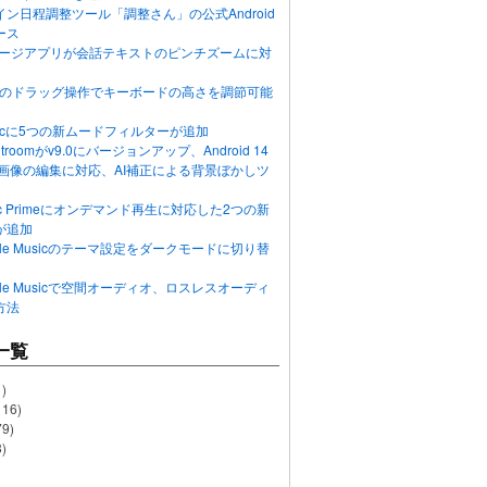
ン日程調整ツール「調整さん」の公式Android
ース
ッセージアプリが会話テキストのピンチズームに対
画面のドラッグ操作でキーボードの高さを調節可能
Musicに5つの新ムードフィルターが追加
ghtroomがv9.0にバージョンアップ、Android 14
R画像の編集に対応、AI補正による背景ぼかしツ
usic Primeにオンデマンド再生に対応した2つの新
が追加
Apple Musicのテーマ設定をダークモードに切り替
Apple Musicで空間オーディオ、ロスレスオーディ
方法
一覧
)
116)
79)
)