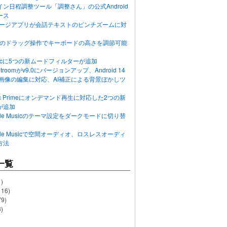
ン日程調整ツール「調整さん」の公式Android
ース
ッセージアプリが会話テキストのピンチズームに対
画面のドラッグ操作でキーボードの高さを調節可能
Musicに5つの新ムードフィルターが追加
ghtroomがv9.0にバージョンアップ、Android 14
R画像の編集に対応、AI補正による背景ぼかしツ
usic Primeにオンデマンド再生に対応した2つの新
が追加
Apple Musicのテーマ設定をダークモードに切り替
Apple Musicで空間オーディオ、ロスレスオーディ
方法
一覧
)
116)
79)
)