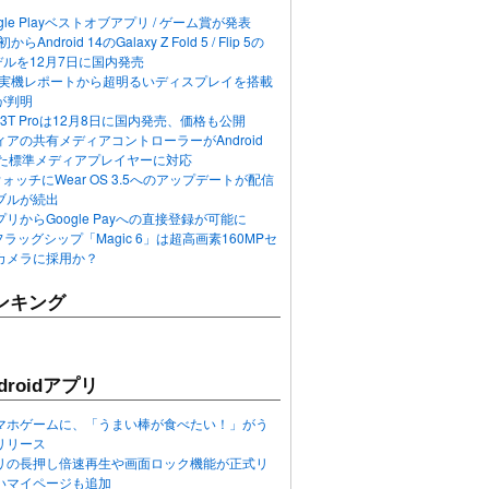
ogle Playベストオブアプリ / ゲーム賞が発表
らAndroid 14のGalaxy Z Fold 5 / Flip 5の
デルを12月7日に国内発売
 12の実機レポートから超明るいディスプレイを搭載
が判明
T / 13T Proは12月8日に国内発売、価格も公開
アの共有メディアコントローラーがAndroid
れた標準メディアプレイヤーに対応
n 6ウォッチにWear OS 3.5へのアップデートが配信
ブルが続出
リからGoogle Payへの直接登録が可能に
フラッグシップ「Magic 6」は超高画素160MPセ
カメラに採用か？
ンキング
roidアプリ
マホゲームに、「うまい棒が食べたい！」がう
リリース
アプリの長押し倍速再生や画面ロック機能が正式リ
いマイページも追加