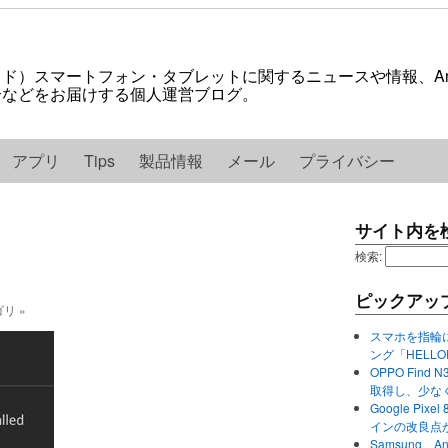
ロイド）スマートフォン・タブレットに関するニュースや情報、And
紹介などをお届けする個人運営ブログ。
アプリ
Tips
製品情報
メール
プライバシー
サイト内を
検索:
ピックアッ
ゴリ »
スマホを指輪
ング「HELL
OPPO Find 
取得し、少な
Google P
インの改良点
Samsung、A