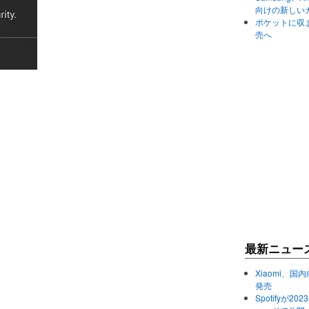
向けの新しい
ポケットに収まる
売へ
最新ニュー
Xiaomi、国内
発売
Spotifyが