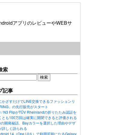
roidアプリのレビューやWEBサ
検索
プ記事
にかざすだけでLINE交換できるファッションリ
ORING」の先行販売がスタート
N3 / N3 FlipがTÜV Rheinlandの折りたたみ認証を
くとも100万回は確実に開閉できると評価される
ixel 8の開発秘話、Bayカラーを選択した理由やデザ
が詳しく語られる
ndroid 14（One UI６）で利用可能になるGalaxy