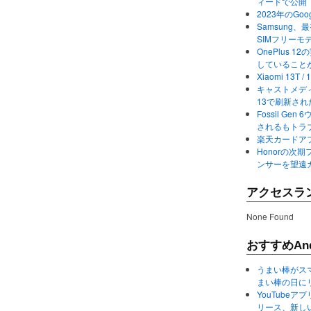
ィードで公開
2023年のGo
Samsung、最初か
SIMフリーモ
OnePlus
していること
Xiaomi 13
キャストメディ
13で刷新さ
Fossil Ge
されるもトラ
楽天カードアプ
Honorの次期
ンサーを望遠
アクセスラ
None Found
おすすめAnd
うまい棒がス
まい棒の日に
YouTube
リース、新し