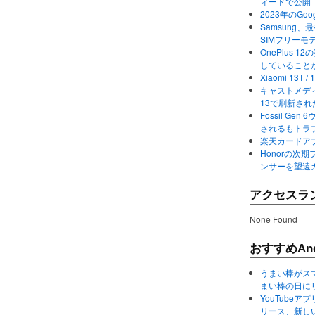
ィードで公開
2023年のGo
Samsung、最初か
SIMフリーモ
OnePlus
していること
Xiaomi 13
キャストメディ
13で刷新さ
Fossil Ge
されるもトラ
楽天カードアプ
Honorの次期
ンサーを望遠
アクセスラ
None Found
おすすめAnd
うまい棒がス
まい棒の日に
YouTube
リース、新し