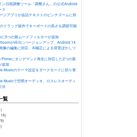
ン日程調整ツール「調整さん」の公式Android
ース
ッセージアプリが会話テキストのピンチズームに対
画面のドラッグ操作でキーボードの高さを調節可能
Musicに5つの新ムードフィルターが追加
ghtroomがv9.0にバージョンアップ、Android 14
R画像の編集に対応、AI補正による背景ぼかしツ
usic Primeにオンデマンド再生に対応した2つの新
が追加
Apple Musicのテーマ設定をダークモードに切り替
Apple Musicで空間オーディオ、ロスレスオーディ
方法
一覧
)
116)
79)
)