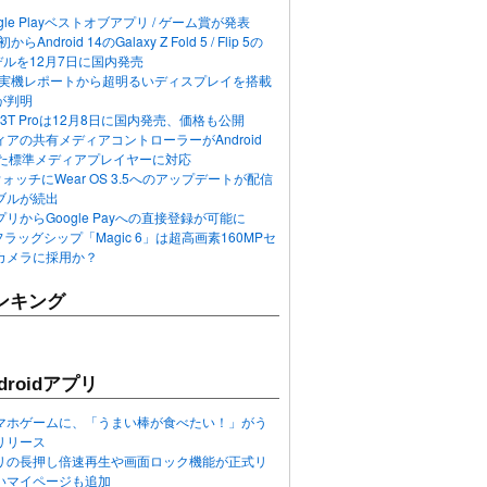
ogle Playベストオブアプリ / ゲーム賞が発表
らAndroid 14のGalaxy Z Fold 5 / Flip 5の
デルを12月7日に国内発売
 12の実機レポートから超明るいディスプレイを搭載
が判明
T / 13T Proは12月8日に国内発売、価格も公開
アの共有メディアコントローラーがAndroid
れた標準メディアプレイヤーに対応
n 6ウォッチにWear OS 3.5へのアップデートが配信
ブルが続出
リからGoogle Payへの直接登録が可能に
フラッグシップ「Magic 6」は超高画素160MPセ
カメラに採用か？
ンキング
roidアプリ
マホゲームに、「うまい棒が食べたい！」がう
リリース
アプリの長押し倍速再生や画面ロック機能が正式リ
いマイページも追加