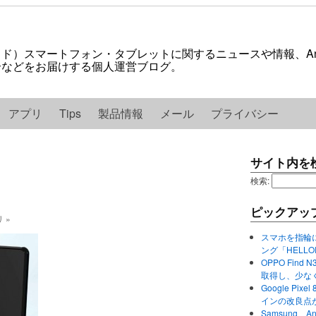
ロイド）スマートフォン・タブレットに関するニュースや情報、And
紹介などをお届けする個人運営ブログ。
アプリ
Tips
製品情報
メール
プライバシー
サイト内を
検索:
ピックアッ
リ »
スマホを指輪
ング「HELL
OPPO Find 
取得し、少な
Google P
インの改良点
Samsung、A