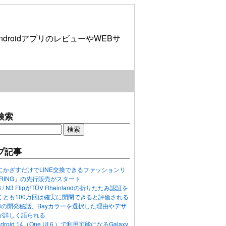
roidアプリのレビューやWEBサ
検索
プ記事
にかざすだけでLINE交換できるファッションリ
ORING」の先行販売がスタート
N3 / N3 FlipがTÜV Rheinlandの折りたたみ認証を
くとも100万回は確実に開閉できると評価される
ixel 8の開発秘話、Bayカラーを選択した理由やデザ
が詳しく語られる
ndroid 14（One UI６）で利用可能になるGalaxy