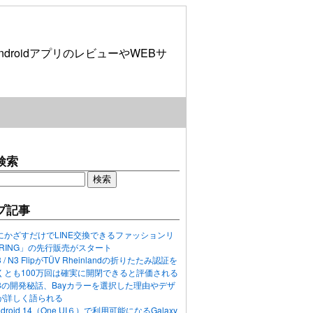
roidアプリのレビューやWEBサ
検索
プ記事
にかざすだけでLINE交換できるファッションリ
ORING」の先行販売がスタート
N3 / N3 FlipがTÜV Rheinlandの折りたたみ認証を
くとも100万回は確実に開閉できると評価される
ixel 8の開発秘話、Bayカラーを選択した理由やデザ
が詳しく語られる
ndroid 14（One UI６）で利用可能になるGalaxy