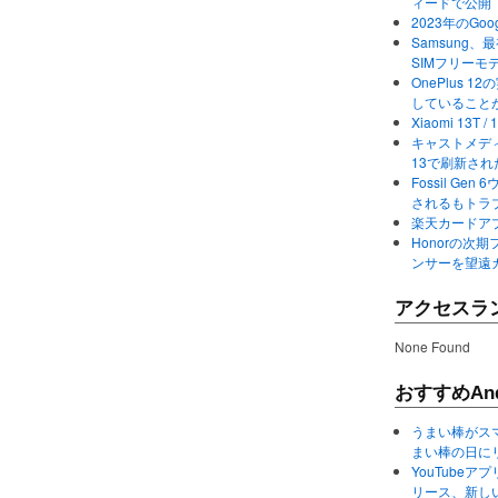
ィードで公開
2023年のGo
Samsung、最初か
SIMフリーモ
OnePlus
していること
Xiaomi 13
キャストメディ
13で刷新さ
Fossil Ge
されるもトラ
楽天カードアプ
Honorの次期
ンサーを望遠
アクセスラ
None Found
おすすめAnd
うまい棒がス
まい棒の日に
YouTube
リース、新し