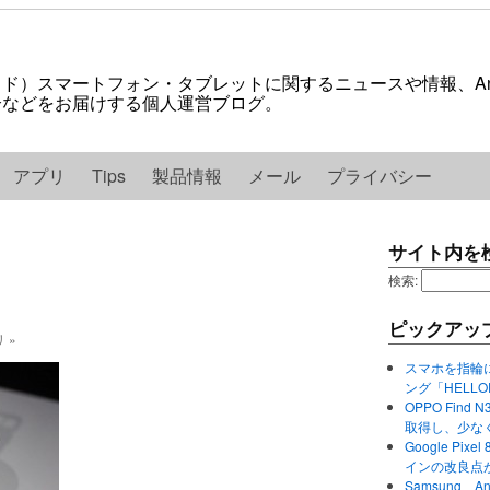
ロイド）スマートフォン・タブレットに関するニュースや情報、And
紹介などをお届けする個人運営ブログ。
アプリ
Tips
製品情報
メール
プライバシー
サイト内を
検索:
ピックアッ
リ »
スマホを指輪
ング「HELL
OPPO Find 
取得し、少な
Google P
インの改良点
Samsung、A