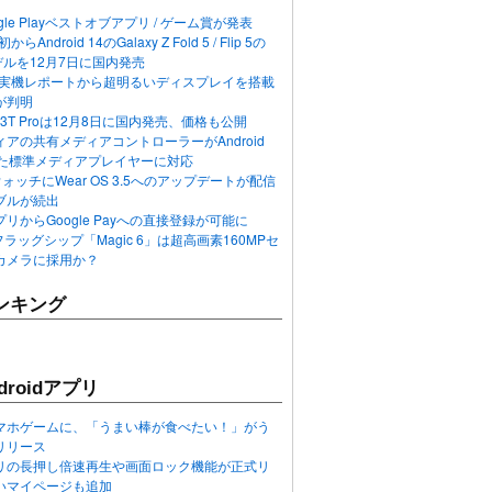
ogle Playベストオブアプリ / ゲーム賞が発表
らAndroid 14のGalaxy Z Fold 5 / Flip 5の
デルを12月7日に国内発売
 12の実機レポートから超明るいディスプレイを搭載
が判明
T / 13T Proは12月8日に国内発売、価格も公開
アの共有メディアコントローラーがAndroid
れた標準メディアプレイヤーに対応
n 6ウォッチにWear OS 3.5へのアップデートが配信
ブルが続出
リからGoogle Payへの直接登録が可能に
フラッグシップ「Magic 6」は超高画素160MPセ
カメラに採用か？
ンキング
roidアプリ
マホゲームに、「うまい棒が食べたい！」がう
リリース
アプリの長押し倍速再生や画面ロック機能が正式リ
いマイページも追加