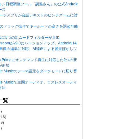
ン日程調整ツール「調整さん」の公式Android
ース
ッセージアプリが会話テキストのピンチズームに対
画面のドラッグ操作でキーボードの高さを調節可能
Musicに5つの新ムードフィルターが追加
ghtroomがv9.0にバージョンアップ、Android 14
R画像の編集に対応、AI補正による背景ぼかしツ
usic Primeにオンデマンド再生に対応した2つの新
が追加
Apple Musicのテーマ設定をダークモードに切り替
Apple Musicで空間オーディオ、ロスレスオーディ
方法
一覧
)
116)
79)
)