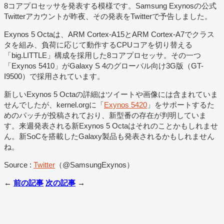
8コアプロセッサを発表する模様です。Samsung Exynosの公式
Twitterアカウントが昨夜、その発表をTwitterで予告しました。
Exynos 5 Octaは、ARM Cortex-A15とARM Cortex-A7でクラス
タを組み、負荷に応じて動作するCPUコアを切り替える
「big.LITTLE」構成を採用した8コアプロセッサ。その一つ
「Exynos 5410」がGalaxy S 4のグローバル向け3G版（GT-
I9500）で採用されています。
新しいExynos 5 Octaの詳細はツイートや画像には含まれていま
せんでしたが、kernel.orgに「
Exynos 5420
」をサポートするた
めのパッチが投稿されており、新型番の存在が判明していま
す。来週発表される新Exynos 5 Octaはそれのことかもしれませ
ん。新SoCを搭載したGalaxy製品も発表されるかもしれません
ね。
Source :
Twitter
（@SamsungExynos）
←
前の記事
次の記事
→