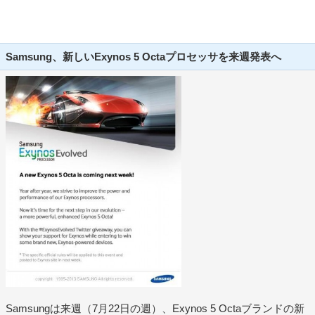
Samsung、新しいExynos 5 Octaプロセッサを来週発表へ
Samsungは来週（7月22日の週）、Exynos 5 Octaブランドの新