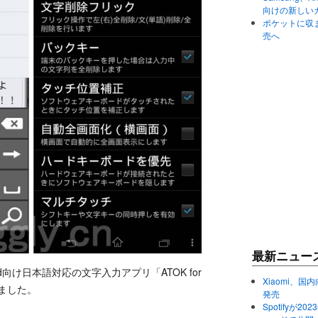
向けの新しい
ポケットに収まる
売へ
最新ニュー
id向け日本語対応の文字入力アプリ「ATOK for
Xiaomi、国内
しました。
発売
Spotifyが