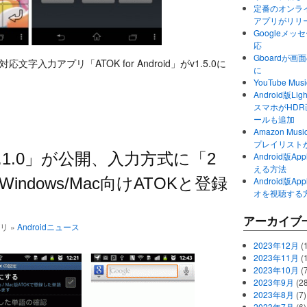
定番のオンライ
アプリがリリ
Googleメ
応
Gboardが
文字入力アプリ「ATOK for Android」がv1.5.0に
に
YouTube 
Android版Li
スマホがHD
ールも追加
Amazon M
プレイリスト
id v1.1.0」が公開、入力方式に「2
Android版
える方法
ndows/Mac向けATOKと登録
Android版
オを視聴する
アーカイブ
ゴリ »
Androidニュース
2023年12月
(1
2023年11月
(
2023年10月
(
2023年9月
(28
2023年8月
(7)
2023年7月
(6)