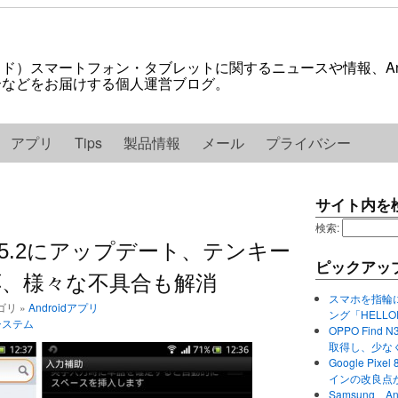
ロイド）スマートフォン・タブレットに関するニュースや情報、And
紹介などをお届けする個人運営ブログ。
アプリ
Tips
製品情報
メール
プライバシー
サイト内を
検索:
dがv1.5.2にアップデート、テンキー
ピックアッ
、様々な不具合も解消
スマホを指輪
テゴリ »
Androidアプリ
ング「HELL
システム
OPPO Find 
取得し、少な
Google P
インの改良点
Samsung、A