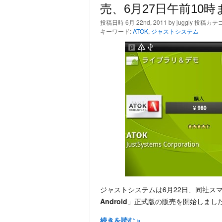
売、6月27日午前10
投稿日時 6月 22nd, 2011 by juggly 投稿カテ
キーワード:
ATOK
,
ジャストシステム
ジャストシステムは6月22日、同社ス
Android
」正式版の販売を開始しまし
続きを読む »