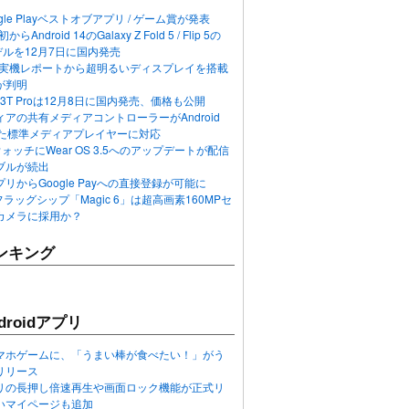
ogle Playベストオブアプリ / ゲーム賞が発表
らAndroid 14のGalaxy Z Fold 5 / Flip 5の
デルを12月7日に国内発売
 12の実機レポートから超明るいディスプレイを搭載
が判明
T / 13T Proは12月8日に国内発売、価格も公開
アの共有メディアコントローラーがAndroid
れた標準メディアプレイヤーに対応
n 6ウォッチにWear OS 3.5へのアップデートが配信
ブルが続出
リからGoogle Payへの直接登録が可能に
フラッグシップ「Magic 6」は超高画素160MPセ
カメラに採用か？
ンキング
roidアプリ
マホゲームに、「うまい棒が食べたい！」がう
リリース
アプリの長押し倍速再生や画面ロック機能が正式リ
いマイページも追加