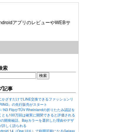
roidアプリのレビューやWEBサ
検索
プ記事
にかざすだけでLINE交換できるファッションリ
ORING」の先行販売がスタート
N3 / N3 FlipがTÜV Rheinlandの折りたたみ認証を
くとも100万回は確実に開閉できると評価される
ixel 8の開発秘話、Bayカラーを選択した理由やデザ
が詳しく語られる
ndroid 14（One UI６）で利用可能になるGalaxy