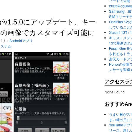
ィードで公開
2023年のGo
Samsung、最初か
SIMフリーモ
id」がv1.5.0にアップデート、キー
OnePlus
していること
意の画像でカスタマイズ可能に
Xiaomi 13
キャストメディ
テゴリ »
Androidアプリ
13で刷新さ
システム
Fossil Ge
されるもトラ
楽天カードアプ
Honorの次期
ンサーを望遠
アクセスラ
None Found
おすすめAnd
うまい棒がス
まい棒の日に
YouTube
リース、新し