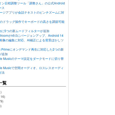
ン日程調整ツール「調整さん」の公式Android
ース
ッセージアプリが会話テキストのピンチズームに対
画面のドラッグ操作でキーボードの高さを調節可能
Musicに5つの新ムードフィルターが追加
ghtroomがv9.0にバージョンアップ、Android 14
R画像の編集に対応、AI補正による背景ぼかしツ
usic Primeにオンデマンド再生に対応した2つの新
が追加
Apple Musicのテーマ設定をダークモードに切り替
Apple Musicで空間オーディオ、ロスレスオーディ
方法
一覧
)
116)
79)
)