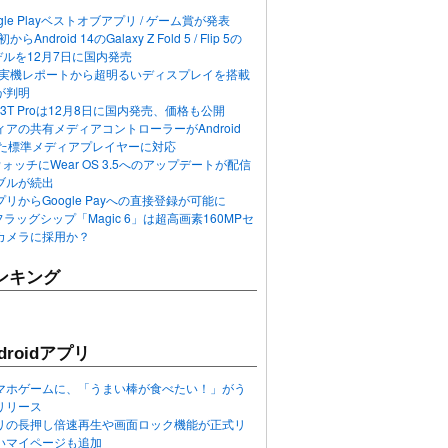
ogle Playベストオブアプリ / ゲーム賞が発表
らAndroid 14のGalaxy Z Fold 5 / Flip 5の
デルを12月7日に国内発売
 12の実機レポートから超明るいディスプレイを搭載
が判明
T / 13T Proは12月8日に国内発売、価格も公開
アの共有メディアコントローラーがAndroid
れた標準メディアプレイヤーに対応
n 6ウォッチにWear OS 3.5へのアップデートが配信
ブルが続出
リからGoogle Payへの直接登録が可能に
フラッグシップ「Magic 6」は超高画素160MPセ
カメラに採用か？
ンキング
roidアプリ
マホゲームに、「うまい棒が食べたい！」がう
リリース
アプリの長押し倍速再生や画面ロック機能が正式リ
いマイページも追加