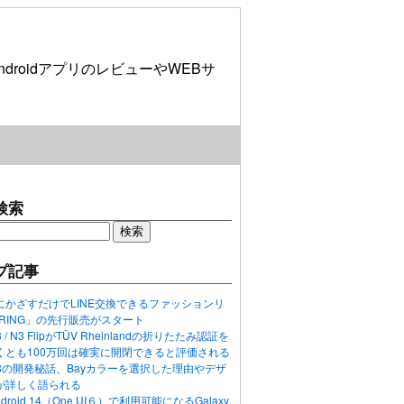
roidアプリのレビューやWEBサ
検索
プ記事
にかざすだけでLINE交換できるファッションリ
ORING」の先行販売がスタート
N3 / N3 FlipがTÜV Rheinlandの折りたたみ認証を
くとも100万回は確実に開閉できると評価される
ixel 8の開発秘話、Bayカラーを選択した理由やデザ
が詳しく語られる
ndroid 14（One UI６）で利用可能になるGalaxy