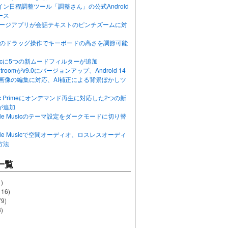
ン日程調整ツール「調整さん」の公式Android
ース
ッセージアプリが会話テキストのピンチズームに対
画面のドラッグ操作でキーボードの高さを調節可能
Musicに5つの新ムードフィルターが追加
ghtroomがv9.0にバージョンアップ、Android 14
R画像の編集に対応、AI補正による背景ぼかしツ
usic Primeにオンデマンド再生に対応した2つの新
が追加
Apple Musicのテーマ設定をダークモードに切り替
Apple Musicで空間オーディオ、ロスレスオーディ
方法
一覧
)
116)
79)
)