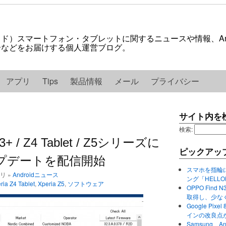
ロイド）スマートフォン・タブレットに関するニュースや情報、And
紹介などをお届けする個人運営ブログ。
アプリ
Tips
製品情報
メール
プライバシー
サイト内を
検索:
Z3+ / Z4 Tablet / Z5シリーズに
ピックアッ
のアップデートを配信開始
スマホを指輪
ゴリ »
Androidニュース
ング「HELL
ria Z4 Tablet
,
Xperia Z5
,
ソフトウェア
OPPO Find 
取得し、少な
Google P
インの改良点
Samsung、A