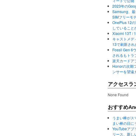
ィードで公開
2023年のGo
Samsung、最初か
SIMフリーモ
OnePlus
していること
Xiaomi 13
キャストメディ
13で刷新さ
Fossil Ge
されるもトラ
楽天カードアプ
Honorの次期
ンサーを望遠
アクセスラ
None Found
おすすめAnd
うまい棒がス
まい棒の日に
YouTube
リース、新し