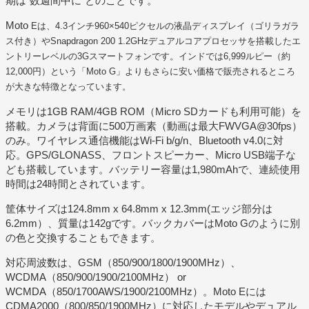
期は”数週間中に”とのことです。
Moto
Eは、4.3インチ960×540ピクセルの液晶ディスプレイ（ゴリラガラ
ス付き）やSnapdragon 200 1.2GHzデュアルコアプロセッサを搭載したエ
ントリーレベルの3Gスマートフォンです。インドでは6,999ルピー（約
12,000円）という「Moto G」よりもさらに安い価格で販売されるところ
が大きな特徴となっています。
メモリは1GB RAM/4GB ROM（Micro SDカードも利用可能）を
搭載。カメラは背面に500万画素（動画は最大FWVGA@30fps）
のみ。ワイヤレス通信機能はWi-Fi b/g/n、Bluetooth v4.0に対
応。GPS/GLONASS、フロントスピーカー、Micro USB端子な
ども搭載しています。バッテリー容量は1,980mAhで、連続使用
時間は24時間とされています。
筐体サイズは124.8mm x 64.8mm x 12.3mm(エッジ部分は
6.2mm）、質量は142gです。バックカバーはMoto Gのように別
の色と交換することもできます。
対応周波数は、GSM（850/900/1800/1900MHz）、
WCDMA（850/900/1900/2100MHz） or
WCMDA（850/1700AWS/1900/2100MHz）。Moto Eには
CDMA2000（800/850/1900MHz）に対応したモデルやデュアル