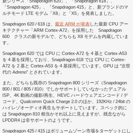
新シリーズ「Snapdragon 620」、「Snapdragon 618」、
「Snapdragon 425」、「Snapdragon 415」と、新ブランドのマ
ルチモード LTE モデム「X8」と「X5」を発表しました。
Snapdragon 620 / 618 は、
最近 ARM が発表
した最新 CPU アー
キテクチャー「ARM Cortex-A72」を採用した Snapdragon
600 クラスの新モデルで、どちらも X8 モデムを内蔵していま
す。
Snapdragon 620 では CPU に Cortex-A72 を 4 基と Cortex-A53
を 4 基を採用しており、Snapdragon 618 では CPU に Cortex-
A72 を 2 基と Cortex-A53 を 4 基採用しています。GPU は “次世
代の Adreno” とされています。
また、どちらも既存の Snapdragon 800 シリーズ（Snapdragon
800 / 801 / 805 / 810）でしかサポートしていなかったデュアル
ISP、4K 動画の撮影/再生、HEVC ハードウェアエンコード / デ
コード、Qualcomm Quick Charge 2.0 のほか、192KHz / 24bit の
ハイレゾオーディオ再生もサポートしています。スペック的に
は Snapdragon 810 相当かそれ以上に見えますが、残念ながら
LPDDR4 は非サポートのようです。
Snapdragon 425 / 415 はボリュームゾーン市場をターゲットにし