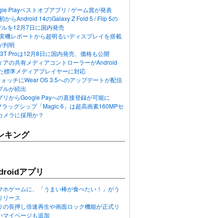
ogle Playベストオブアプリ / ゲーム賞が発表
らAndroid 14のGalaxy Z Fold 5 / Flip 5の
デルを12月7日に国内発売
 12の実機レポートから超明るいディスプレイを搭載
が判明
T / 13T Proは12月8日に国内発売、価格も公開
アの共有メディアコントローラーがAndroid
れた標準メディアプレイヤーに対応
n 6ウォッチにWear OS 3.5へのアップデートが配信
ブルが続出
リからGoogle Payへの直接登録が可能に
フラッグシップ「Magic 6」は超高画素160MPセ
カメラに採用か？
ンキング
roidアプリ
マホゲームに、「うまい棒が食べたい！」がう
リリース
アプリの長押し倍速再生や画面ロック機能が正式リ
いマイページも追加