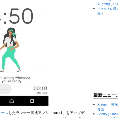
向けの新しい
ポケットに収まる
売へ
最新ニュー
Xiaomi、国内
発売
リース
したランナー養成アプリ「run+1」をアップデ
Spotifyが