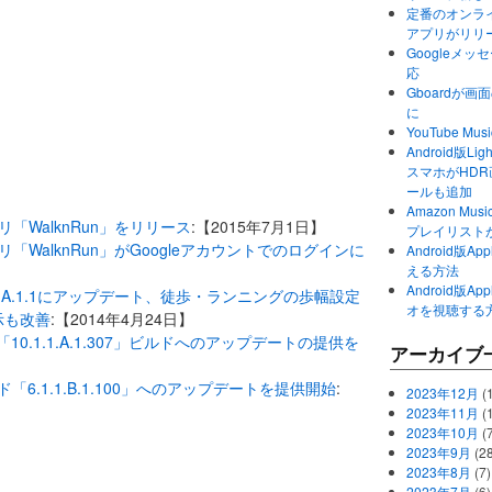
定番のオンライ
アプリがリリ
Googleメ
応
Gboardが
に
YouTube 
Android版Li
スマホがHD
ールも追加
Amazon M
プリ「WalknRun」をリリース
:【2015年7月1日】
プレイリスト
プリ「WalknRun」がGoogleアカウントでのログインに
Android版
える方法
Android版
」をv1.0.A.1.1にアップデート、徒歩・ランニングの歩幅設定
オを視聴する
示も改善
:【2014年4月24日】
 Zに「10.1.1.A.1.307」ビルドへのアップデートの提供を
アーカイブ
新ビルド「6.1.1.B.1.100」へのアップデートを提供開始
:
2023年12月
(1
2023年11月
(
2023年10月
(
2023年9月
(28
2023年8月
(7)
2023年7月
(6)