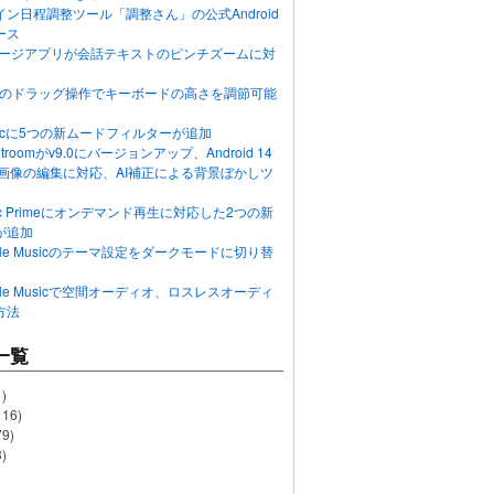
ン日程調整ツール「調整さん」の公式Android
ース
ッセージアプリが会話テキストのピンチズームに対
画面のドラッグ操作でキーボードの高さを調節可能
Musicに5つの新ムードフィルターが追加
ghtroomがv9.0にバージョンアップ、Android 14
R画像の編集に対応、AI補正による背景ぼかしツ
usic Primeにオンデマンド再生に対応した2つの新
が追加
Apple Musicのテーマ設定をダークモードに切り替
Apple Musicで空間オーディオ、ロスレスオーディ
方法
一覧
)
116)
79)
)