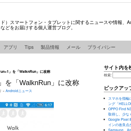
ロイド）スマートフォン・タブレットに関するニュースや情報、And
紹介などをお届けする個人運営ブログ。
アプリ
Tips
製品情報
メール
プライバシー
サイト内を
、「run+1」を「WalknRun」に改称
検索:
n+1」を「WalknRun」に改称
ピックアッ
リ »
Androidニュース
スマホを指輪
ング「HELL
OPPO Find 
取得し、少な
Google P
インの改良点
Samsung、A