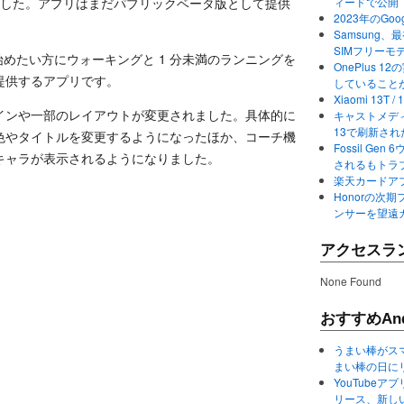
しました。アプリはまだパブリックベータ版として提供
ィードで公開
2023年のGo
Samsung、最初か
SIMフリーモ
を始めたい方にウォーキングと 1 分未満のランニングを
OnePlus
提供するアプリです。
していること
Xiaomi 13
インや一部のレイアウトが変更されました。具体的に
キャストメディ
13で刷新さ
色やタイトルを変更するようになったほか、コーチ機
Fossil Ge
キャラが表示されるようになりました。
されるもトラ
楽天カードアプ
Honorの次期
ンサーを望遠
アクセスラ
None Found
おすすめAnd
うまい棒がス
まい棒の日に
YouTube
リース、新し