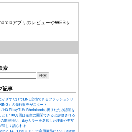
roidアプリのレビューやWEBサ
検索
プ記事
にかざすだけでLINE交換できるファッションリ
ORING」の先行販売がスタート
N3 / N3 FlipがTÜV Rheinlandの折りたたみ認証を
くとも100万回は確実に開閉できると評価される
ixel 8の開発秘話、Bayカラーを選択した理由やデザ
が詳しく語られる
ndroid 14（One UI６）で利用可能になるGalaxy