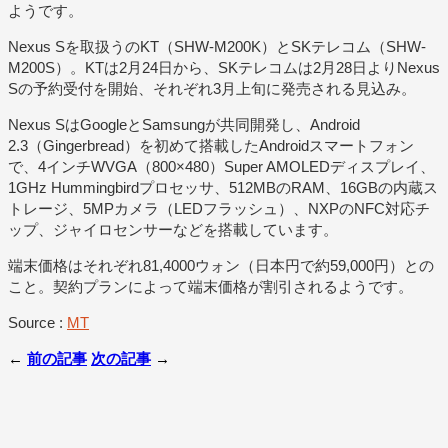
ようです。
Nexus Sを取扱うのKT（SHW-M200K）とSKテレコム（SHW-
M200S）。KTは2月24日から、SKテレコムは2月28日よりNexus
Sの予約受付を開始、それぞれ3月上旬に発売される見込み。
Nexus SはGoogleとSamsungが共同開発し、Android
2.3（Gingerbread）を初めて搭載したAndroidスマートフォン
で、4インチWVGA（800×480）Super AMOLEDディスプレイ、
1GHz Hummingbirdプロセッサ、512MBのRAM、16GBの内蔵ス
トレージ、5MPカメラ（LEDフラッシュ）、NXPのNFC対応チ
ップ、ジャイロセンサーなどを搭載しています。
端末価格はそれぞれ81,4000ウォン（日本円で約59,000円）との
こと。契約プランによって端末価格が割引されるようです。
Source :
MT
←
前の記事
次の記事
→