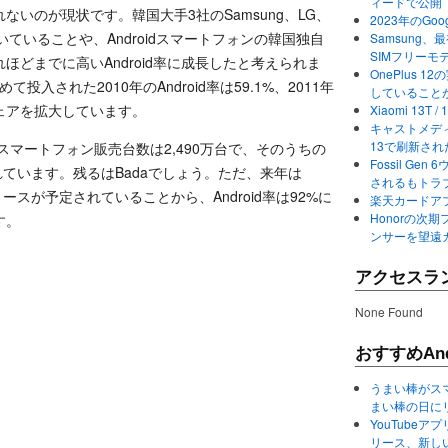
ィードで公開
いのが現状です。韓国大手3社のSamsung、LG、
2023年のGo
に置いていることや、Androidスマートフォンの韓国独自
Samsung、最初か
SIMフリーモ
どまでに高いAndroid率に成長したと考えられま
OnePlus
て投入された2010年のAndroid率は59.1%、2011年
していること
にシェアを拡大しています。
Xiaomi 13
キャストメディ
13で刷新さ
スマートフォン販売台数は2,490万台で、そのうちの
Fossil Ge
.2%とされています。残るはBadaでしょう。ただ、来年は
されるもトラ
Sのリリースが予定されていることから、Android率は92%に
楽天カードアプ
Honorの次期
す。
ンサーを望遠
アクセスラ
None Found
おすすめAnd
うまい棒がス
まい棒の日に
YouTube
リース、新し