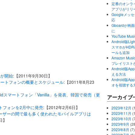
定番のオンライ
アプリがリリ
Googleメ
応
Gboardが
に
YouTube 
Android版Li
スマホがHD
ールも追加
Amazon M
プレイリスト
Android版
える方法
売が開始
:【2011年9月30日】
Android版
マートフォンの概要とスケジュール
:【2011年8月23
オを視聴する
idスマートフォン「Vanilla」を発表、韓国で発売（更
アーカイブ
ートフォンを2月中に発売
:【2012年2月6日】
2023年12月
(1
ユーザーの間で最も多く使われたモバイルアプリは
2023年11月
(
2023年10月
(
3日】
2023年9月
(28
2023年8月
(7)
2023年7月
(6)