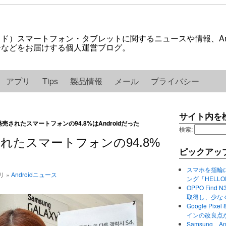
ロイド）スマートフォン・タブレットに関するニュースや情報、And
紹介などをお届けする個人運営ブログ。
アプリ
Tips
製品情報
メール
プライバシー
サイト内を
発売されたスマートフォンの94.8%はAndroidだった
検索:
されたスマートフォンの94.8%
ピックアッ
スマホを指輪
リ »
Androidニュース
ング「HELL
OPPO Find 
取得し、少な
Google P
インの改良点
Samsung、A