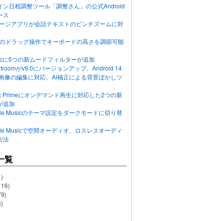
ン日程調整ツール「調整さん」の公式Android
ース
ッセージアプリが会話テキストのピンチズームに対
画面のドラッグ操作でキーボードの高さを調節可能
Musicに5つの新ムードフィルターが追加
ghtroomがv9.0にバージョンアップ、Android 14
R画像の編集に対応、AI補正による背景ぼかしツ
usic Primeにオンデマンド再生に対応した2つの新
が追加
Apple Musicのテーマ設定をダークモードに切り替
Apple Musicで空間オーディオ、ロスレスオーディ
方法
一覧
)
116)
79)
)