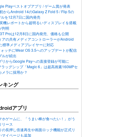
ogle Playベストオブアプリ / ゲーム賞が発表
らAndroid 14のGalaxy Z Fold 5 / Flip 5の
デルを12月7日に国内発売
 12の実機レポートから超明るいディスプレイを搭載
が判明
T / 13T Proは12月8日に国内発売、価格も公開
アの共有メディアコントローラーがAndroid
れた標準メディアプレイヤーに対応
n 6ウォッチにWear OS 3.5へのアップデートが配信
ブルが続出
リからGoogle Payへの直接登録が可能に
フラッグシップ「Magic 6」は超高画素160MPセ
カメラに採用か？
ンキング
roidアプリ
マホゲームに、「うまい棒が食べたい！」がう
リリース
アプリの長押し倍速再生や画面ロック機能が正式リ
いマイページも追加