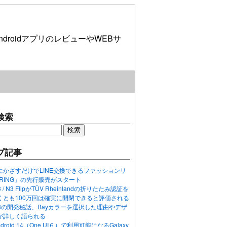
roidアプリのレビューやWEBサ
検索
プ記事
にかざすだけでLINE交換できるファッションリ
ORING」の先行販売がスタート
N3 / N3 FlipがTÜV Rheinlandの折りたたみ認証を
くとも100万回は確実に開閉できると評価される
ixel 8の開発秘話、Bayカラーを選択した理由やデザ
が詳しく語られる
ndroid 14（One UI６）で利用可能になるGalaxy