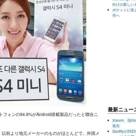
向けの新しい
ポケットに収まる
売へ
最新ニュー
フォンの94.8%がAndroid搭載製品だったと聯合ニ
Xiaomi、国内
発売
Spotifyが
、以前より地元メーカーのものがほとんどで、外国メ