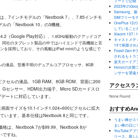
ィードで公開
2023年のGo
Samsung、最初か
、7インチモデルの「Nextbook 7」、7.85インチモ
SIMフリーモ
OnePlus
デルの「Nextbook 10」の3機種。
していること
Xiaomi 13
d 4.2（Google Play対応）、
1.6GHz駆動のクアッドコア
キャストメディ
るなど、同社のタブレット製品の中ではハイエンドで高機能と言
13で刷新さ
ンを採用しており、その風貌はiPad miniのような感じで
Fossil Ge
されるもトラ
楽天カードアプ
00ピクセルの液晶、型番不明のデュアルコアプロセッサ、8GB
Honorの次期
ンサーを望遠
×768ピクセルの液晶、1GB RAM、8GB ROM、背面に200
アクセスラ
センサー、HDMI出力端子、Micro SDカードスロ
Aアップデートに対応しています。
None Found
ベースに画面サイズを10.1インチ1,024×600ピクセルに拡大
おすすめAnd
います。基本仕様はNextbook 8と同じです。
うまい棒がス
まい棒の日に
Nextbook 7が$99.99、Nextbook 8が
YouTube
9。安いですね。
リース、新し