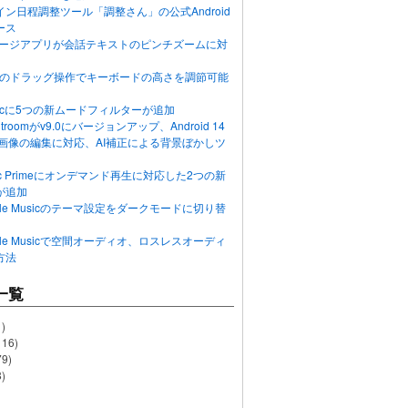
ン日程調整ツール「調整さん」の公式Android
ース
ッセージアプリが会話テキストのピンチズームに対
画面のドラッグ操作でキーボードの高さを調節可能
Musicに5つの新ムードフィルターが追加
ghtroomがv9.0にバージョンアップ、Android 14
R画像の編集に対応、AI補正による背景ぼかしツ
usic Primeにオンデマンド再生に対応した2つの新
が追加
Apple Musicのテーマ設定をダークモードに切り替
Apple Musicで空間オーディオ、ロスレスオーディ
方法
一覧
)
116)
79)
)