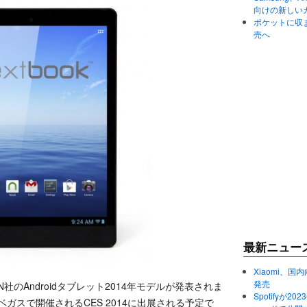
向けの新しい
ポケットに収まる
売へ
最新ニュー
Xiaomi、国内
発売
社のAndroidタブレット2014年モデルが発表されま
Spotifyが
ベガスで開催されるCES 2014に出展される予定で