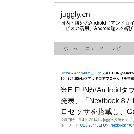
juggly.cn
国内・海外のAndroid（アンド
ービスの活用、Android端末の
ホーム
ニュース
レビュー
Home
»
Androidニュース
»
米E FUNがAndr
10」は1.6GHzクアッドコアプロセッサを搭載し、
米E FUNがAndroi
発表、「Nextbook 8
ロセッサを搭載し、Goog
投稿日時 1月 4th, 2014 by juggly 投稿カテゴ
キーワード:
CES 2014
,
EFUN
,
Nextbook 10
,