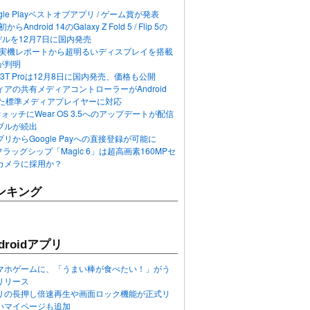
ogle Playベストオブアプリ / ゲーム賞が発表
らAndroid 14のGalaxy Z Fold 5 / Flip 5の
デルを12月7日に国内発売
 12の実機レポートから超明るいディスプレイを搭載
が判明
T / 13T Proは12月8日に国内発売、価格も公開
アの共有メディアコントローラーがAndroid
れた標準メディアプレイヤーに対応
n 6ウォッチにWear OS 3.5へのアップデートが配信
ブルが続出
リからGoogle Payへの直接登録が可能に
フラッグシップ「Magic 6」は超高画素160MPセ
カメラに採用か？
ンキング
roidアプリ
マホゲームに、「うまい棒が食べたい！」がう
リリース
アプリの長押し倍速再生や画面ロック機能が正式リ
いマイページも追加