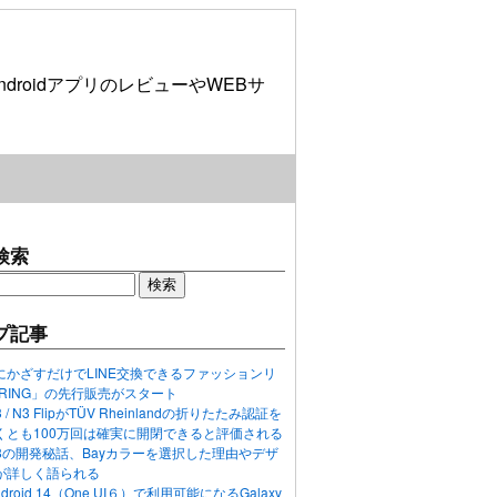
roidアプリのレビューやWEBサ
検索
プ記事
にかざすだけでLINE交換できるファッションリ
ORING」の先行販売がスタート
N3 / N3 FlipがTÜV Rheinlandの折りたたみ認証を
くとも100万回は確実に開閉できると評価される
ixel 8の開発秘話、Bayカラーを選択した理由やデザ
が詳しく語られる
ndroid 14（One UI６）で利用可能になるGalaxy