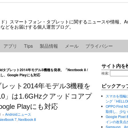
ロイド）スマートフォン・タブレットに関するニュースや情報、And
紹介などをお届けする個人運営ブログ。
アプリ
Tips
製品情報
メール
プライバシー
サイト内を
oidタブレット2014年モデル3機種を発表、「Nextbook 8 /
検索:
Google Playにも対応
dタブレット2014年モデル3機種を
ピックアッ
 / 10」は1.6GHzクアッドコアプ
スマホを指輪
ング「HELL
le Playにも対応
OPPO Find 
取得し、少な
リ »
Androidニュース
Google P
Nextbook 7
,
Nextbook 8
インの改良点
Samsung、A