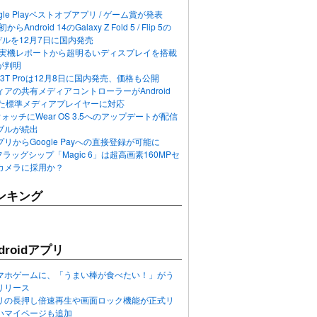
ogle Playベストオブアプリ / ゲーム賞が発表
らAndroid 14のGalaxy Z Fold 5 / Flip 5の
デルを12月7日に国内発売
 12の実機レポートから超明るいディスプレイを搭載
が判明
T / 13T Proは12月8日に国内発売、価格も公開
アの共有メディアコントローラーがAndroid
れた標準メディアプレイヤーに対応
n 6ウォッチにWear OS 3.5へのアップデートが配信
ブルが続出
リからGoogle Payへの直接登録が可能に
フラッグシップ「Magic 6」は超高画素160MPセ
カメラに採用か？
ンキング
roidアプリ
マホゲームに、「うまい棒が食べたい！」がう
リリース
アプリの長押し倍速再生や画面ロック機能が正式リ
いマイページも追加