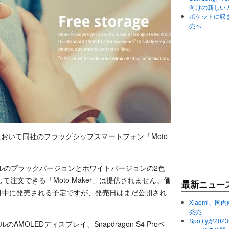
向けの新しい
ポケットに収まる
売へ
リアにおいて同社のフラッグシップスマートフォン「Moto
Bモデルのブラックバージョンとホワイトバージョンの2色
注文できる「Moto Maker」は提供されません。価
最新ニュー
す。今月中に発売される予定ですが、発売日はまだ公開され
Xiaomi、国内
発売
Spotifyが
セルのAMOLEDディスプレイ、Snapdragon S4 Proベ