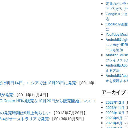
定番のオンライ
アプリがリリ
Googleメ
応
Gboardが
に
YouTube 
Android版Li
スマホがHD
ールも追加
Amazon M
プレイリスト
Android版
える方法
Android版
オを視聴する
リアでは明日14日、ロシアでは12月23日に発売
:【2011年
アーカイブ
ZRが発売
:【2011年11月4日】
C Desire HDの販売を10月26日から販売開始、マスコ
2023年12月
(1
2023年11月
(
アでの発売時期は9月上旬らしい
:【2013年7月29日】
2023年10月
(
2023年9月
(28
axy S 4がオーストラリアで発売
:【2013年10月5日】
2023年8月
(7)
2023年7月
(6)