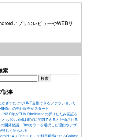
roidアプリのレビューやWEBサ
検索
プ記事
にかざすだけでLINE交換できるファッションリ
ORING」の先行販売がスタート
N3 / N3 FlipがTÜV Rheinlandの折りたたみ認証を
くとも100万回は確実に開閉できると評価される
ixel 8の開発秘話、Bayカラーを選択した理由やデザ
が詳しく語られる
ndroid 14（One UI６）で利用可能になるGalaxy