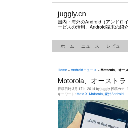
juggly.cn
国内・海外のAndroid（アンド
ービスの活用、Android端末の
ホーム
ニュース
レビュー
Home
»
Androidニュース
»
Motorola、オ
Motorola、オースト
投稿日時 3月 17th, 2014 by juggly 投稿カテ
キーワード:
Moto X
,
Motorola
,
豪州Android