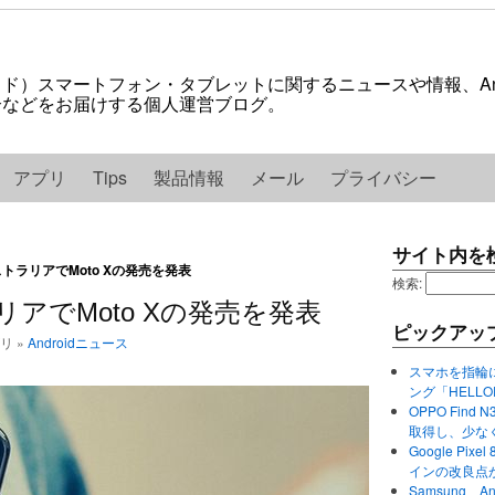
ロイド）スマートフォン・タブレットに関するニュースや情報、And
紹介などをお届けする個人運営ブログ。
アプリ
Tips
製品情報
メール
プライバシー
サイト内を
ーストラリアでMoto Xの発売を発表
検索:
ラリアでMoto Xの発売を発表
ピックアッ
ゴリ »
Androidニュース
スマホを指輪
ング「HELL
OPPO Find 
取得し、少な
Google P
インの改良点
Samsung、A