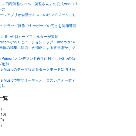
ン日程調整ツール「調整さん」の公式Android
ース
ッセージアプリが会話テキストのピンチズームに対
画面のドラッグ操作でキーボードの高さを調節可能
Musicに5つの新ムードフィルターが追加
ghtroomがv9.0にバージョンアップ、Android 14
R画像の編集に対応、AI補正による背景ぼかしツ
usic Primeにオンデマンド再生に対応した2つの新
が追加
Apple Musicのテーマ設定をダークモードに切り替
Apple Musicで空間オーディオ、ロスレスオーディ
方法
一覧
)
116)
79)
)