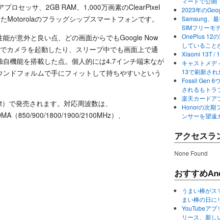
ィードで公開
コアプロセッサ、2GB RAM、1,000万画素のClearPixel
2023年のGo
したMotorolaのフラッグシップスマートフォンです。
Samsung、最初か
SIMフリーモ
OnePlus
が意外と良い点、どの画面からでもGoogle Now
していること
けでカメラを起動したり、スリープ中でも画面上で通
Xiaomi 13
自機能を搭載した点。個人的には4.7インチ端末なが
キャストメディ
13で刷新さ
ウンドフォルムで手にフィットして持ちやすいという
Fossil Ge
されるもトラ
楽天カードアプ
itKat）で発売されます。対応周波数は、
Honorの次期
MA（850/900/1800/1900/2100MHz）、
ンサーを望遠
アクセスラ
None Found
おすすめAnd
うまい棒がス
まい棒の日に
YouTube
リース、新し