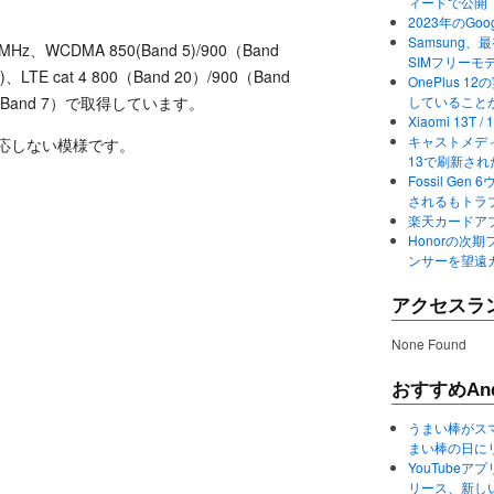
ィードで公開
2023年のGo
Samsung、最初か
Hz、WCDMA 850(Band 5)/900（Band
SIMフリーモ
)、LTE cat 4 800（Band 20）/900（Band
OnePlus
Hｚ（Band 7）で取得しています。
していること
Xiaomi 13
キャストメディ
に対応しない模様です。
13で刷新さ
Fossil Ge
されるもトラ
楽天カードアプ
Honorの次期
ンサーを望遠
アクセスラ
None Found
おすすめAnd
うまい棒がス
まい棒の日に
YouTube
リース、新し