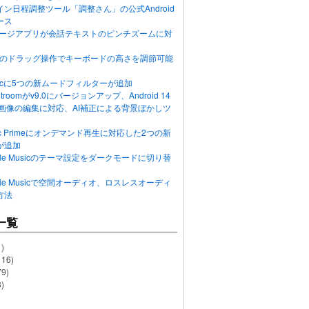
ン日程調整ツール「調整さん」の公式Android
ース
ッセージアプリが会話テキストのピンチズームに対
画面のドラッグ操作でキーボードの高さを調節可能
Musicに5つの新ムードフィルターが追加
ghtroomがv9.0にバージョンアップ、Android 14
R画像の編集に対応、AI補正による背景ぼかしツ
usic Primeにオンデマンド再生に対応した2つの新
が追加
Apple Musicのテーマ設定をダークモードに切り替
Apple Musicで空間オーディオ、ロスレスオーディ
方法
一覧
)
116)
79)
)