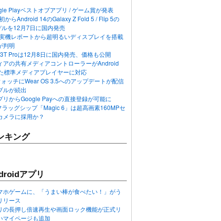
ogle Playベストオブアプリ / ゲーム賞が発表
らAndroid 14のGalaxy Z Fold 5 / Flip 5の
デルを12月7日に国内発売
 12の実機レポートから超明るいディスプレイを搭載
が判明
T / 13T Proは12月8日に国内発売、価格も公開
アの共有メディアコントローラーがAndroid
れた標準メディアプレイヤーに対応
n 6ウォッチにWear OS 3.5へのアップデートが配信
ブルが続出
リからGoogle Payへの直接登録が可能に
フラッグシップ「Magic 6」は超高画素160MPセ
カメラに採用か？
ンキング
roidアプリ
マホゲームに、「うまい棒が食べたい！」がう
リリース
アプリの長押し倍速再生や画面ロック機能が正式リ
いマイページも追加