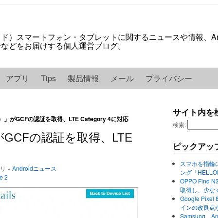
ロイド）スマートフォン・タブレットに関するニュースや情報、And
紹介などをお届けする個人運営ブログ。
アプリ
Tips
製品情報
メール
プライバシー
サイト内を
8）」がGCFの認証を取得、LTE Category 4に対応
検索:
」がGCFの認証を取得、LTE
ピックアッ
スマホを指輪
ゴリ »
Androidニュース
ング「HELL
e 2
OPPO Find 
取得し、少な
Google P
インの改良点
Samsung、A