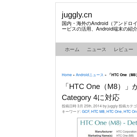
juggly.cn
国内・海外のAndroid（アンド
ービスの活用、Android端末の
ホーム
ニュース
レビュー
Home
»
Androidニュース
»
「HTC One（M
「HTC One（M8）
Category 4に対応
投稿日時 3月 25th, 2014 by juggly 投稿カテ
キーワード:
GCF
,
HTC M8
,
HTC One
,
HTC On