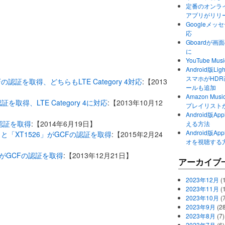
定番のオンライ
アプリがリリ
Googleメ
応
Gboardが
に
YouTube 
Android版Li
スマホがHD
がGCFの認証を取得、どちらもLTE Category 4対応
:【2013
ールも追加
Amazon M
認証を取得、LTE Category 4に対応
:【2013年10月12
プレイリスト
Android版
Fの認証を取得
:【2014年6月19日】
える方法
Android版
24」と「XT1526」がGCFの認証を取得
:【2015年2月24
オを視聴する
03」がGCFの認証を取得
:【2013年12月21日】
アーカイブ
2023年12月
(1
2023年11月
(
2023年10月
(
2023年9月
(28
2023年8月
(7)
2023年7月
(6)