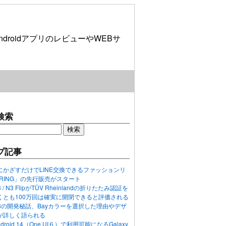
roidアプリのレビューやWEBサ
検索
プ記事
にかざすだけでLINE交換できるファッションリ
ORING」の先行販売がスタート
N3 / N3 FlipがTÜV Rheinlandの折りたたみ認証を
くとも100万回は確実に開閉できると評価される
ixel 8の開発秘話、Bayカラーを選択した理由やデザ
が詳しく語られる
ndroid 14（One UI６）で利用可能になるGalaxy