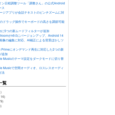
ン日程調整ツール「調整さん」の公式Android
ース
ッセージアプリが会話テキストのピンチズームに対
画面のドラッグ操作でキーボードの高さを調節可能
Musicに5つの新ムードフィルターが追加
ghtroomがv9.0にバージョンアップ、Android 14
R画像の編集に対応、AI補正による背景ぼかしツ
usic Primeにオンデマンド再生に対応した2つの新
が追加
Apple Musicのテーマ設定をダークモードに切り替
Apple Musicで空間オーディオ、ロスレスオーディ
方法
一覧
)
116)
79)
)