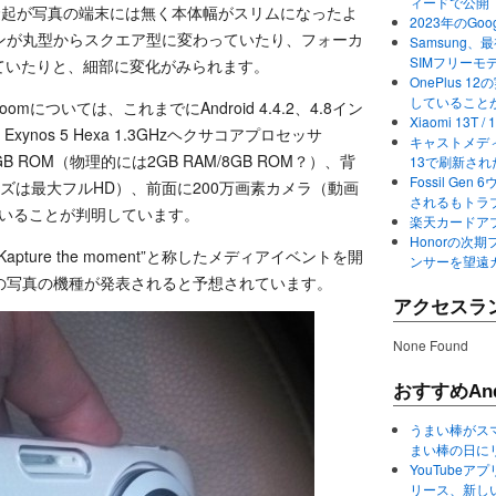
ィードで公開
隆起が写真の端末には無く本体幅がスリムになったよ
2023年のGo
ンが丸型からスクエア型に変わっていたり、フォーカ
Samsung、最初か
SIMフリーモ
ていたりと、細部に変化がみられます。
OnePlus
していること
 S 5 Zoomについては、これまでにAndroid 4.4.2、4.8イン
Xiaomi 13
xynos 5 Hexa 1.3GHzヘクサコアプロセッサ
キャストメディ
5.1GB ROM（物理的には2GB RAM/8GB ROM？）、背
13で刷新さ
Fossil Ge
イズは最大フルHD）、前面に200万画素カメラ（動画
されるもトラ
ていることが判明しています。
楽天カードアプ
Honorの次期
apture the moment”と称したメディアイベントを開
ンサーを望遠
の写真の機種が発表されると予想されています。
アクセスラ
None Found
おすすめAnd
うまい棒がス
まい棒の日に
YouTube
リース、新し