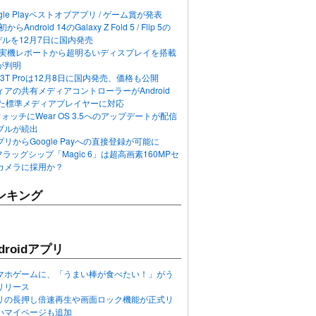
ogle Playベストオブアプリ / ゲーム賞が発表
らAndroid 14のGalaxy Z Fold 5 / Flip 5の
デルを12月7日に国内発売
 12の実機レポートから超明るいディスプレイを搭載
が判明
T / 13T Proは12月8日に国内発売、価格も公開
アの共有メディアコントローラーがAndroid
れた標準メディアプレイヤーに対応
n 6ウォッチにWear OS 3.5へのアップデートが配信
ブルが続出
リからGoogle Payへの直接登録が可能に
フラッグシップ「Magic 6」は超高画素160MPセ
カメラに採用か？
ンキング
roidアプリ
マホゲームに、「うまい棒が食べたい！」がう
リリース
アプリの長押し倍速再生や画面ロック機能が正式リ
いマイページも追加