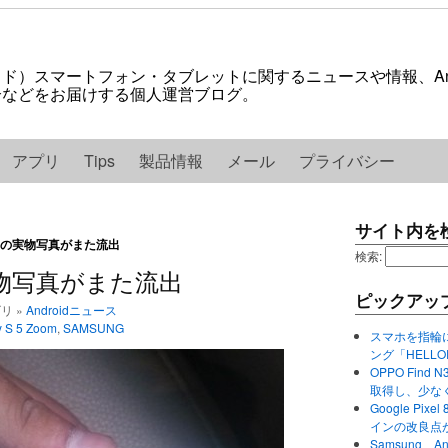
ロイド）スマートフォン・タブレットに関するニュースや情報、And
紹介などをお届けする個人運営ブログ。
アプリ
Tips
製品情報
メール
プライバシー
サイト内を
Zoomの実物写真がまた流出
検索:
mの実物写真がまた流出
ピックアッ
ゴリ »
Androidニュース
y S 5 Zoom
,
SAMSUNG
スマホを指輪
ング「HELL
OPPO Find 
取得し、少な
Google P
インの改良点
Samsung、A