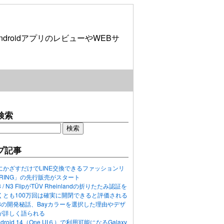
roidアプリのレビューやWEBサ
検索
プ記事
にかざすだけでLINE交換できるファッションリ
ORING」の先行販売がスタート
N3 / N3 FlipがTÜV Rheinlandの折りたたみ認証を
くとも100万回は確実に開閉できると評価される
ixel 8の開発秘話、Bayカラーを選択した理由やデザ
が詳しく語られる
ndroid 14（One UI６）で利用可能になるGalaxy