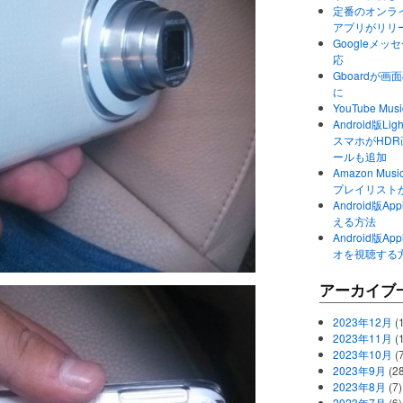
定番のオンライ
アプリがリリ
Googleメ
応
Gboardが
に
YouTube 
Android版Li
スマホがHD
ールも追加
Amazon M
プレイリスト
Android版
える方法
Android版
オを視聴する
アーカイブ
2023年12月
(1
2023年11月
(
2023年10月
(
2023年9月
(28
2023年8月
(7)
2023年7月
(6)