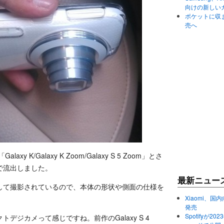
向けの新しい
ポケットに収まる
売へ
y K/Galaxy K Zoom/Galaxy S 5 Zoom」とさ
で流出しました。
最新ニュー
して撮影されているので、本体の形状や側面の仕様を
Xiaomi、国内
発売
Spotifyが
デジカメって感じですね。前作のGalaxy S 4