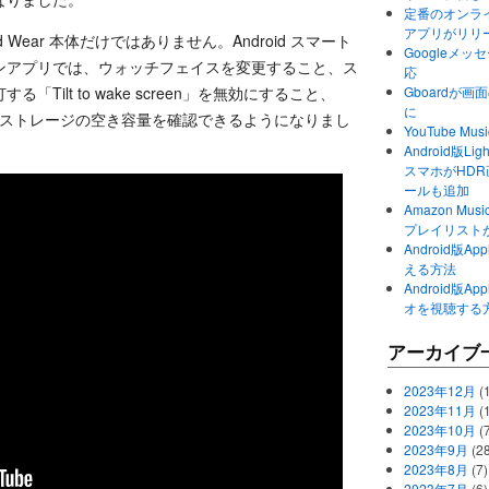
定番のオンライ
アプリがリリ
 Wear 本体だけではありません。Android スマート
Googleメ
ンアプリでは、ウォッチフェイスを変更すること、ス
応
ilt to wake screen」を無効にすること、
Gboardが
に
用履歴やストレージの空き容量を確認できるようになりまし
YouTube 
Android版Li
スマホがHD
ールも追加
Amazon M
プレイリスト
Android版
える方法
Android版
オを視聴する
アーカイブ
2023年12月
(1
2023年11月
(
2023年10月
(
2023年9月
(28
2023年8月
(7)
2023年7月
(6)