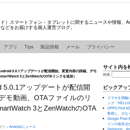
ロイド）スマートフォン・タブレットに関するニュースや情報、And
紹介などをお届けする個人運営ブログ。
アプリ
Tips
製品情報
メール
プライバシー
サイト内を
arのAndroid 5.0.1アップデートが配信開始、変更内容の詳細、デモ
検索:
tWatch 3とZenWatchのOTAリンクを追加）
droid 5.0.1アップデートが配信開
ピックアッ
デモ動画、OTAファイルのリ
スマホを指輪
ング「HELL
Watch 3とZenWatchのOTA
OPPO Find 
取得し、少な
Google P
インの改良点
テゴリ »
Androidニュース
Samsung、A