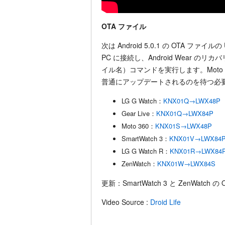
OTA ファイル
次は Android 5.0.1 の OTA フ
PC に接続し、Android Wear のリカバリ
イル名）コマンドを実行します。Moto 
普通にアップデートされるのを待つ必
LG G Watch：
KNX01Q→LWX48P
Gear Live：
KNX01Q→LWX84P
Moto 360：
KNX01S→LWX48P
SmartWatch 3：
KNX01V→LWX84
LG G Watch R：
KNX01R→LWX84
ZenWatch：
KNX01W→LWX84S
更新：SmartWatch 3 と ZenWatch
Video Source :
Droid Life