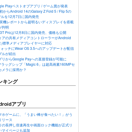
ogle Playベストオブアプリ / ゲーム賞が発表
らAndroid 14のGalaxy Z Fold 5 / Flip 5の
デルを12月7日に国内発売
 12の実機レポートから超明るいディスプレイを搭載
が判明
T / 13T Proは12月8日に国内発売、価格も公開
アの共有メディアコントローラーがAndroid
れた標準メディアプレイヤーに対応
n 6ウォッチにWear OS 3.5へのアップデートが配信
ブルが続出
リからGoogle Payへの直接登録が可能に
フラッグシップ「Magic 6」は超高画素160MPセ
カメラに採用か？
ンキング
roidアプリ
マホゲームに、「うまい棒が食べたい！」がう
リリース
アプリの長押し倍速再生や画面ロック機能が正式リ
いマイページも追加