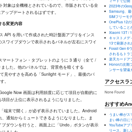
ィードで公開
アップデート対象は全機種とされているので、市販されている全
2023年のGo
Samsung、最初か
ォッチはアップデートされるはずです。
SIMフリーモ
OnePlus
 における変更内容
していること
Xiaomi 13
フェイス API を用いて作成された時計盤面アプリをインス
キャストメディ
のスワイプダウンで表示されるパネルが左右にスワイ
13で刷新さ
Fossil Ge
されるもトラ
楽天カードアプ
スマートフォン・タブレットのように 3 通り（全て /
Honorの次期
なりました。他のパネルでは、背景色を暗くする
ンサーを望遠
にして見やすさを高める「Sunlight モード」、最後のパ
です。
アクセスラ
ogle Now 画面は利用頻度に応じて項目が自動的に
None Found
る項目が上位に表示されるようになりました。
おすすめAnd
知には「端末で開く」が必ず表示されていました。Android
うまい棒がス
が追加され、通知からミュートできるようになりました。ま
まい棒の日に
プダウンを行うと、画面上に「Undo」ボタンが表示
YouTube
リース、新し
なりました。