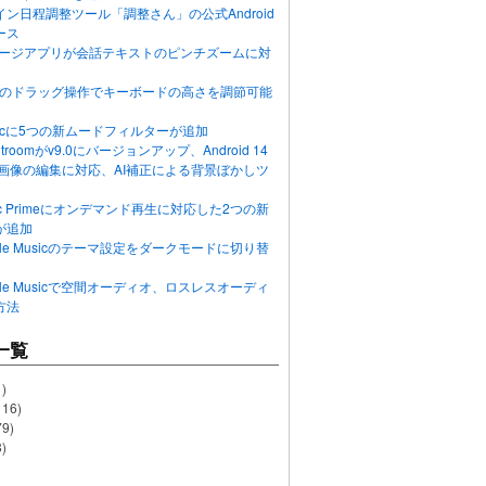
ン日程調整ツール「調整さん」の公式Android
ース
ッセージアプリが会話テキストのピンチズームに対
画面のドラッグ操作でキーボードの高さを調節可能
Musicに5つの新ムードフィルターが追加
ghtroomがv9.0にバージョンアップ、Android 14
R画像の編集に対応、AI補正による背景ぼかしツ
usic Primeにオンデマンド再生に対応した2つの新
が追加
Apple Musicのテーマ設定をダークモードに切り替
Apple Musicで空間オーディオ、ロスレスオーディ
方法
一覧
)
116)
79)
)