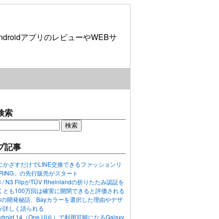
roidアプリのレビューやWEBサ
検索
プ記事
にかざすだけでLINE交換できるファッションリ
ORING」の先行販売がスタート
N3 / N3 FlipがTÜV Rheinlandの折りたたみ認証を
くとも100万回は確実に開閉できると評価される
ixel 8の開発秘話、Bayカラーを選択した理由やデザ
が詳しく語られる
ndroid 14（One UI６）で利用可能になるGalaxy