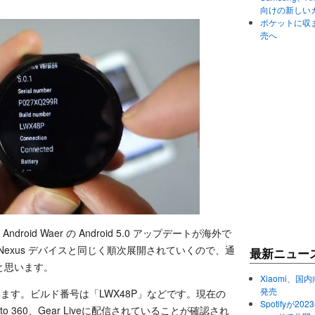
向けの新しい
ポケットに収まる
売へ
roid Waer の Android 5.0 アップデートが海外で
exus デバイスと同じく順次展開されていくので、通
最新ニュー
と思います。
Xiaomi、国内
発売
されています。ビルド番号は「LWX48P」などです。現在の
Spotifyが
R、Moto 360、Gear Liveに配信されていることが確認され