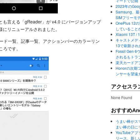
ィードで公開
2023年のGo
Samsung、最初か
SIMフリーモ
頭とも言える「gReader」が v4.0 にバージョンアップ
OnePlus
ign 仕様にリニューアルされました。
していること
Xiaomi 13
キャストメディ
たのはフィード一覧、記事一覧、アクションバーのカラーリン
13で刷新さ
ところです。
Fossil Ge
されるもトラ
楽天カードアプ
Honorの次期
ンサーを望遠
アクセスラ
None Found
おすすめAnd
うまい棒がス
まい棒の日に
YouTube
リース、新し