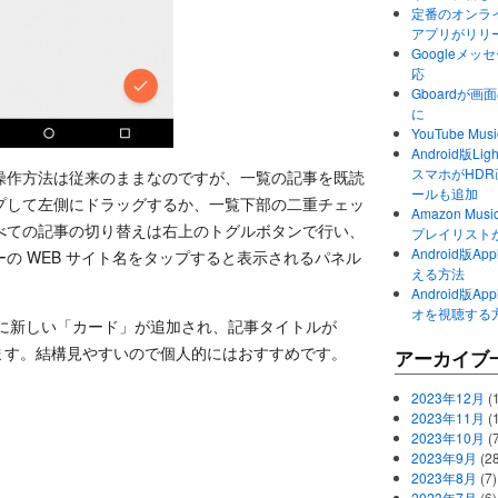
定番のオンライ
アプリがリリ
Googleメ
応
Gboardが
に
YouTube 
Android版Li
スマホがHD
操作方法は従来のままなのですが、一覧の記事を既読
ールも追加
プして左側にドラッグするか、一覧下部の二重チェッ
Amazon M
べての記事の切り替えは右上のトグルボタンで行い、
プレイリスト
Android版
の WEB サイト名をタップすると表示されるパネル
える方法
Android版
オを視聴する
ードに新しい「カード」が追加され、記事タイトルが
になります。結構見やすいので個人的にはおすすめです。
アーカイブ
2023年12月
(1
2023年11月
(
2023年10月
(
2023年9月
(28
2023年8月
(7)
2023年7月
(6)