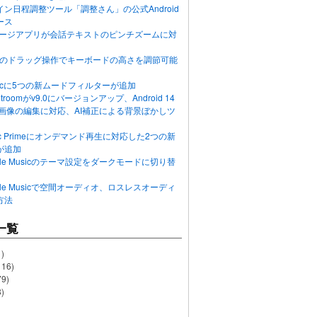
ン日程調整ツール「調整さん」の公式Android
ース
ッセージアプリが会話テキストのピンチズームに対
画面のドラッグ操作でキーボードの高さを調節可能
Musicに5つの新ムードフィルターが追加
ghtroomがv9.0にバージョンアップ、Android 14
R画像の編集に対応、AI補正による背景ぼかしツ
usic Primeにオンデマンド再生に対応した2つの新
が追加
Apple Musicのテーマ設定をダークモードに切り替
Apple Musicで空間オーディオ、ロスレスオーディ
方法
一覧
)
116)
79)
)