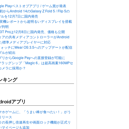
ogle Playベストオブアプリ / ゲーム賞が発表
らAndroid 14のGalaxy Z Fold 5 / Flip 5の
デルを12月7日に国内発売
 12の実機レポートから超明るいディスプレイを搭載
が判明
T / 13T Proは12月8日に国内発売、価格も公開
アの共有メディアコントローラーがAndroid
れた標準メディアプレイヤーに対応
n 6ウォッチにWear OS 3.5へのアップデートが配信
ブルが続出
リからGoogle Payへの直接登録が可能に
フラッグシップ「Magic 6」は超高画素160MPセ
カメラに採用か？
ンキング
roidアプリ
マホゲームに、「うまい棒が食べたい！」がう
リリース
アプリの長押し倍速再生や画面ロック機能が正式リ
いマイページも追加