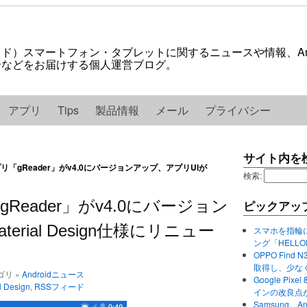
ロイド）スマートフォン・タブレットに関するニュースや情報、And
紹介などをお届けする個人運営ブログ。
アプリ
Tips
製品情報
メール
プライバシー
サイト内を
リ「gReader」がv4.0にバージョンアップ、アプリUIが
検索:
Reader」がv4.0にバージョン
ピックアッ
rial Design仕様にリニュー
スマホを指輪
ング「HELL
OPPO Find 
取得し、少な
テゴリ »
Androidニュース
Google P
l Design
,
RSSフィード
インの改良点
Samsung、A