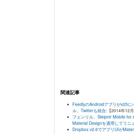
関連記事
FeedlyのAndroidアプリ
ル、Twitterも統合
:【2014年12
フェンリル、Sleipnir Mobile 
Material Designを適用してリ
Dropbox v2.6でアプリUIがMat