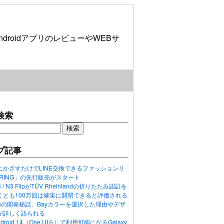
roidアプリのレビューやWEBサ
検索
プ記事
にかざすだけでLINE交換できるファッションリ
ORING」の先行販売がスタート
N3 / N3 FlipがTÜV Rheinlandの折りたたみ認証を
くとも100万回は確実に開閉できると評価される
ixel 8の開発秘話、Bayカラーを選択した理由やデザ
が詳しく語られる
ndroid 14（One UI６）で利用可能になるGalaxy