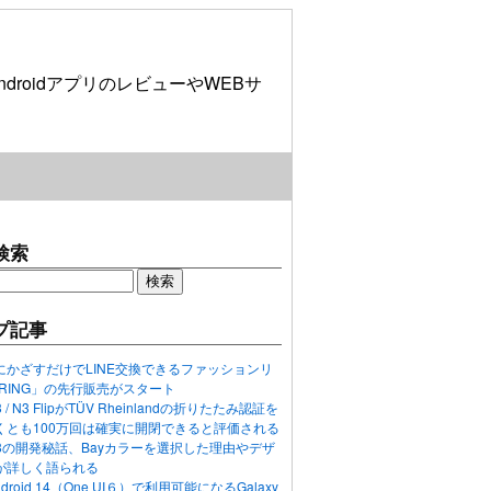
roidアプリのレビューやWEBサ
検索
プ記事
にかざすだけでLINE交換できるファッションリ
ORING」の先行販売がスタート
N3 / N3 FlipがTÜV Rheinlandの折りたたみ認証を
くとも100万回は確実に開閉できると評価される
ixel 8の開発秘話、Bayカラーを選択した理由やデザ
が詳しく語られる
ndroid 14（One UI６）で利用可能になるGalaxy