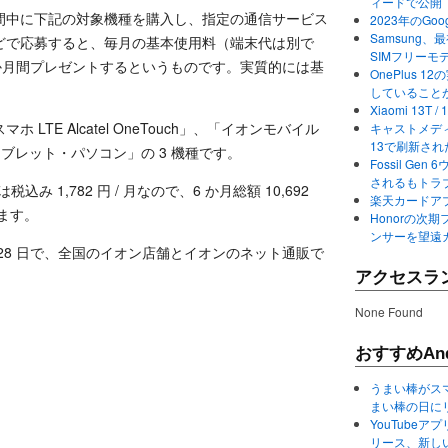
ィードで公開
間中に下記の対象機種を購入し、指定の通信サービス
2023年のGo
Samsung、最初か
どで応募すると、毎月の基本使用料（端末代は別で
SIMフリーモ
6 か月間プレゼントするというものです。実質的には基
OnePlus
していること
Xiaomi 13
TE Alcatel OneTouch」、「イオンモバイル
キャストメディ
13で刷新さ
タブレット・パソコン」の 3 機種です。
Fossil Ge
されるもトラ
み 1,782 円 / 月なので、6 か月総額 10,692
楽天カードアプ
ます。
Honorの次期
ンサーを望遠
 月 28 日で、全国のイオン店舗とイオンのネット通販で
アクセスラ
None Found
おすすめAnd
うまい棒がス
まい棒の日に
YouTube
リース、新し