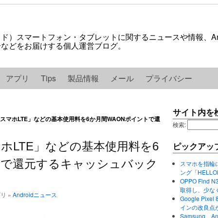
ロイド）スマートフォン・タブレットに関するニュースや情報、And
紹介などをお届けする個人運営ブログ。
アプリ
Tips
製品情報
メール
プライバシー
サイト内を
スマホLTE」などの基本使用料を6か月間WAONポイントで還
検索:
ホLTE」などの基本使用料を6
ピックアッ
トで還元するキャッシュバック
スマホを指輪
ング「HELL
OPPO Find 
取得し、少な
ゴリ »
Androidニュース
Google P
インの改良点
Samsung、A