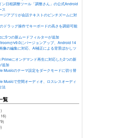
ン日程調整ツール「調整さん」の公式Android
ース
ッセージアプリが会話テキストのピンチズームに対
画面のドラッグ操作でキーボードの高さを調節可能
Musicに5つの新ムードフィルターが追加
ghtroomがv9.0にバージョンアップ、Android 14
R画像の編集に対応、AI補正による背景ぼかしツ
usic Primeにオンデマンド再生に対応した2つの新
が追加
Apple Musicのテーマ設定をダークモードに切り替
Apple Musicで空間オーディオ、ロスレスオーディ
方法
一覧
)
116)
79)
)