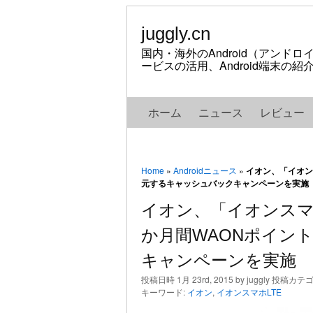
juggly.cn
国内・海外のAndroid（アンド
ービスの活用、Android端末の
ホーム
ニュース
レビュー
Home
»
Androidニュース
»
イオン、「イオン
元するキャッシュバックキャンペーンを実施
イオン、「イオンスマ
か月間WAONポイン
キャンペーンを実施
投稿日時 1月 23rd, 2015 by juggly 投稿カテ
キーワード:
イオン
,
イオンスマホLTE