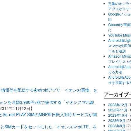
定番のオンライ
アプリがリリ
Googleメ
応
Gboardが
に
YouTube 
Android版Li
スマホがHD
ールも追加
Amazon M
プレイリスト
Android版
える方法
Android版
オを視聴する
報等を配信するAndroidアプリ「イオンお買物」を
アーカイブ
ォンを月額3,980円+税で提供する「イオンスマホ親
2023年12月
(1
2014年11月12日】
2023年11月
(
MとSo-net PLAY SIMのMNP即日転入対応サービスが開
2023年10月
(
2023年9月
(28
2023年8月
(7)
とSIMカードをセットにした「イオンスマホLTE」を
2023年7月
(6)