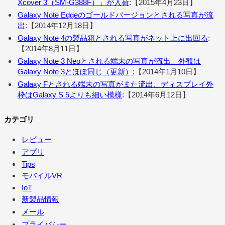
Xcover 3（SM-G388F）」が入荷
:【2015年4月23日】
Galaxy Note Edgeのゴールドバージョンとされる写真が流
出
:【2014年12月18日】
Galaxy Note 4の製品箱とされる写真がネット上に出回る
:
【2014年8月11日】
Galaxy Note 3 Neoとされる端末の写真が流出、外観は
Galaxy Note 3とほぼ同じ（更新）
:【2014年1月10日】
Galaxy Fとされる端末の写真がまた流出、ディスプレイ外
枠はGalaxy S 5よりも細い模様
:【2014年6月12日】
カテゴリ
レビュー
アプリ
Tips
モバイルVR
IoT
新製品情報
メール
プライバシー