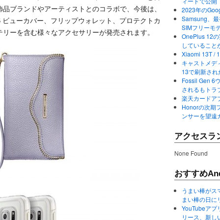
ィードで公開
飾品ブランドやアーティストとのコラボで、今後は、
2023年のGo
Samsung、最初か
 ビューカバー、フリップウォレット、プロテクトカ
SIMフリーモ
テリーを含む様々なアクセサリーが発売されます。
OnePlus
していること
Xiaomi 13
キャストメディ
13で刷新さ
Fossil Ge
されるもトラ
楽天カードアプ
Honorの次期
ンサーを望遠
アクセスラ
None Found
おすすめAnd
うまい棒がス
まい棒の日に
YouTube
リース、新し