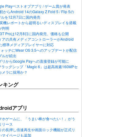
ogle Playベストオブアプリ / ゲーム賞が発表
らAndroid 14のGalaxy Z Fold 5 / Flip 5の
デルを12月7日に国内発売
 12の実機レポートから超明るいディスプレイを搭載
が判明
T / 13T Proは12月8日に国内発売、価格も公開
アの共有メディアコントローラーがAndroid
れた標準メディアプレイヤーに対応
n 6ウォッチにWear OS 3.5へのアップデートが配信
ブルが続出
リからGoogle Payへの直接登録が可能に
フラッグシップ「Magic 6」は超高画素160MPセ
カメラに採用か？
ンキング
roidアプリ
マホゲームに、「うまい棒が食べたい！」がう
リリース
アプリの長押し倍速再生や画面ロック機能が正式リ
いマイページも追加