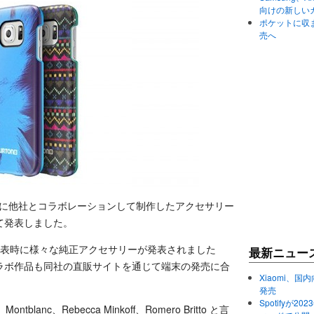
向けの新しい
ポケットに収まる
売へ
6 edge 向けに他社とコラボレーションして制作したアクセサリー
て発表しました。
しては製品発表時に様々な純正アクセサリーが発表されました
最新ニュー
ラボ作品も同社の直販サイトを通じて端末の発売に合
Xiaomi、国内
発売
Spotifyが
ntblanc、Rebecca Minkoff、Romero Britto と言