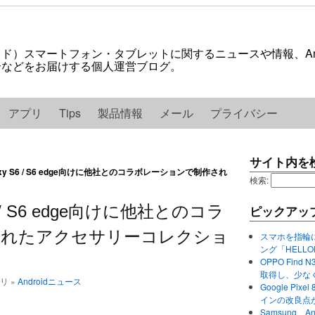
ロイド）スマートフォン・タブレットに関するニュースや情報、And
紹介などをお届けする個人運営ブログ。
アプリ
Tips
製品情報
メール
プライバシー
サイト内を
laxy S6 / S6 edge向けに他社とのコラボレーションで制作され
検索:
S6 / S6 edge向けに他社とのコラ
ピックアッ
されたアクセサリーコレクショ
スマホを指輪
ング「HELL
OPPO Find 
取得し、少な
ゴリ »
Androidニュース
Google P
インの改良点
Samsung、A