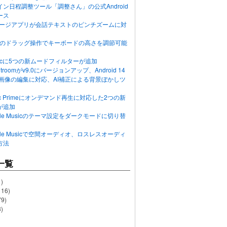
ン日程調整ツール「調整さん」の公式Android
ース
ッセージアプリが会話テキストのピンチズームに対
画面のドラッグ操作でキーボードの高さを調節可能
Musicに5つの新ムードフィルターが追加
ghtroomがv9.0にバージョンアップ、Android 14
R画像の編集に対応、AI補正による背景ぼかしツ
usic Primeにオンデマンド再生に対応した2つの新
が追加
Apple Musicのテーマ設定をダークモードに切り替
Apple Musicで空間オーディオ、ロスレスオーディ
方法
一覧
)
116)
79)
)