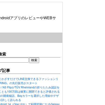
roidアプリのレビューやWEBサ
検索
プ記事
にかざすだけでLINE交換できるファッションリ
ORING」の先行販売がスタート
N3 / N3 FlipがTÜV Rheinlandの折りたたみ認証を
くとも100万回は確実に開閉できると評価される
ixel 8の開発秘話、Bayカラーを選択した理由やデザ
が詳しく語られる
ndroid 14（One UI６）で利用可能になるGalaxy