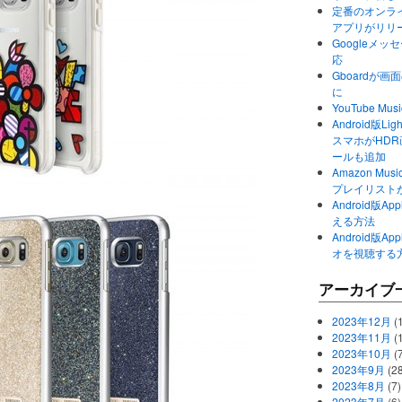
定番のオンライ
アプリがリリ
Googleメ
応
Gboardが
に
YouTube 
Android版Li
スマホがHD
ールも追加
Amazon M
プレイリスト
Android版
える方法
Android版
オを視聴する
アーカイブ
2023年12月
(1
2023年11月
(
2023年10月
(
2023年9月
(28
2023年8月
(7)
2023年7月
(6)