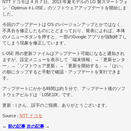
NTT ドコモは 4 月 7 日、2013 年夏モデルの LG 製スマートフォ
ン「Optimus it L-05E」のソフトウェアアップデートを開始しま
した。
今回のアップデートは OS のバージョンアップとかではなく、
不具合を修正したものにとどまっており、発表によれば、本体
のメニューボタンを押すと、一部のGoogle アプリが強制終了し
てしまう現象を修正しています。
L-05E 用の更新ファイルはアップデート可能になると通知され
ますが、設定メニューを表示して「端末情報」→「更新センタ
ー」→「ソフトウェア更新」→「更新を開始する」→「はい」
の順にタップすると手動で確認・アップデートを実行できま
す。
アップデートにかかる時間は約 5 分で、アップデート後のソフ
トウェアビルドは「L05E10f」です。
更新：I さん、誤字のご指摘、ありがとうございます。
Source :
NTT ドコモ
←
前の記事
次の記事
→