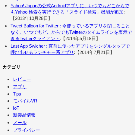
Yahoo! Japanの公式Androidアプリに、いつでもどこからで
もYahoo!検索を実行できる「スライド検索」機能が追加
:
【2013年10月28日】
Tweet Balloon for Twitter : 今使っているアプリを閉じること
なく、いつでもどこからでもTwitterのタイムラインを表示で
きるTwitterクライアント
:【2014年5月18日】
Last App Swicher : 直前に使ったアプリをシングルタップで
呼び出せるランチャー系アプリ
:【2014年7月21日】
カテゴリ
レビュー
アプリ
Tips
モバイルVR
IoT
新製品情報
メール
プライバシー