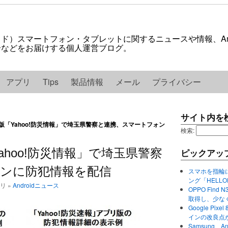
ロイド）スマートフォン・タブレットに関するニュースや情報、And
紹介などをお届けする個人運営ブログ。
アプリ
Tips
製品情報
メール
プライバシー
サイト内を
id版「Yahoo!防災情報」で埼玉県警察と連携、スマートフォン
検索:
Yahoo!防災情報」で埼玉県警察
ピックアッ
ンに防犯情報を配信
スマホを指輪
ング「HELL
ゴリ »
Androidニュース
OPPO Find 
取得し、少な
Google P
インの改良点
Samsung、A