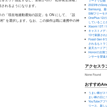
ィードで公開
2023年のGo
信されるようになります。
Samsung、最初か
SIMフリーモ
の「現在地連動通知の設定」を ON にして、「設
OnePlus
町村” を選択します。なお、この操作は既に連携中の神
していること
Xiaomi 13
キャストメディ
13で刷新さ
Fossil Ge
されるもトラ
楽天カードアプ
Honorの次期
ンサーを望遠
アクセスラ
None Found
おすすめAnd
うまい棒がス
まい棒の日に
YouTube
リース、新し