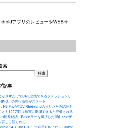
roidアプリのレビューやWEBサ
検索
プ記事
にかざすだけでLINE交換できるファッションリ
ORING」の先行販売がスタート
N3 / N3 FlipがTÜV Rheinlandの折りたたみ認証を
くとも100万回は確実に開閉できると評価される
ixel 8の開発秘話、Bayカラーを選択した理由やデザ
が詳しく語られる
ndroid 14（One UI６）で利用可能になるGalaxy