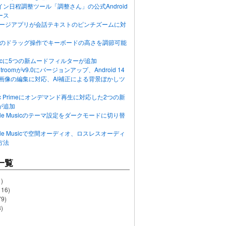
ン日程調整ツール「調整さん」の公式Android
ース
ッセージアプリが会話テキストのピンチズームに対
画面のドラッグ操作でキーボードの高さを調節可能
Musicに5つの新ムードフィルターが追加
ghtroomがv9.0にバージョンアップ、Android 14
R画像の編集に対応、AI補正による背景ぼかしツ
usic Primeにオンデマンド再生に対応した2つの新
が追加
Apple Musicのテーマ設定をダークモードに切り替
Apple Musicで空間オーディオ、ロスレスオーディ
方法
一覧
)
116)
79)
)