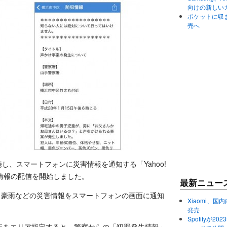
向けの新しい
ポケットに収まる
売へ
連携し、スマートフォンに災害情報を通知する「Yahoo!
防犯情報の配信を開始しました。
最新ニュー
津波、豪雨などの災害情報をスマートフォンの画面に通知
Xiaomi、国内
発売
Spotifyが
玉をエリア指定すると、警察からの「犯罪発生情報」