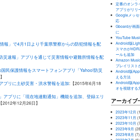
定番のオンライ
アプリがリリ
Googleメ
応
Gboardが
に
YouTube 
Android版Li
o!防災情報」で4月1日より千葉県警察からの防犯情報を配
スマホがHD
ールも追加
! 防災速報」アプリを通じて災害情報や避難所情報を配
Amazon M
プレイリスト
国民保護情報をスマートフォンアプリ「Yahoo!防災
Android版
日】
える方法
Android版
報」アプリに土砂災害・洪水警報を追加
:【2015年6月18
オを視聴する
速報」アプリに「現在地連動通知」機能を追加、登録エリ
アーカイブ
【2012年12月26日】
2023年12月
(1
2023年11月
(
2023年10月
(
2023年9月
(28
2023年8月
(7)
2023年7月
(6)