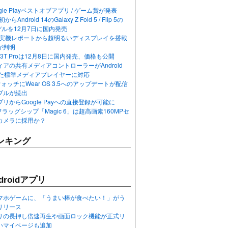
ogle Playベストオブアプリ / ゲーム賞が発表
らAndroid 14のGalaxy Z Fold 5 / Flip 5の
デルを12月7日に国内発売
 12の実機レポートから超明るいディスプレイを搭載
が判明
T / 13T Proは12月8日に国内発売、価格も公開
アの共有メディアコントローラーがAndroid
れた標準メディアプレイヤーに対応
n 6ウォッチにWear OS 3.5へのアップデートが配信
ブルが続出
リからGoogle Payへの直接登録が可能に
フラッグシップ「Magic 6」は超高画素160MPセ
カメラに採用か？
ンキング
roidアプリ
マホゲームに、「うまい棒が食べたい！」がう
リリース
アプリの長押し倍速再生や画面ロック機能が正式リ
いマイページも追加