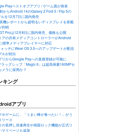
ogle Playベストオブアプリ / ゲーム賞が発表
らAndroid 14のGalaxy Z Fold 5 / Flip 5の
デルを12月7日に国内発売
 12の実機レポートから超明るいディスプレイを搭載
が判明
T / 13T Proは12月8日に国内発売、価格も公開
アの共有メディアコントローラーがAndroid
れた標準メディアプレイヤーに対応
n 6ウォッチにWear OS 3.5へのアップデートが配信
ブルが続出
リからGoogle Payへの直接登録が可能に
フラッグシップ「Magic 6」は超高画素160MPセ
カメラに採用か？
ンキング
roidアプリ
マホゲームに、「うまい棒が食べたい！」がう
リリース
アプリの長押し倍速再生や画面ロック機能が正式リ
いマイページも追加