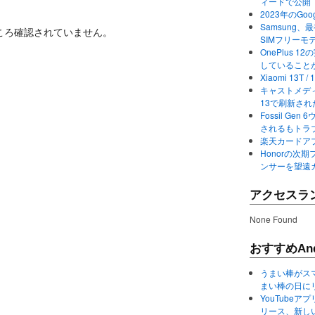
ィードで公開
2023年のGo
Samsung、最初か
ころ確認されていません。
SIMフリーモ
OnePlus
していること
Xiaomi 13
キャストメディ
13で刷新さ
Fossil Ge
されるもトラ
楽天カードアプ
Honorの次期
ンサーを望遠
アクセスラ
None Found
おすすめAnd
うまい棒がス
まい棒の日に
YouTube
リース、新し