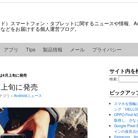
ロイド）スマートフォン・タブレットに関するニュースや情報、And
紹介などをお届けする個人運営ブログ。
アプリ
Tips
製品情報
メール
プライバシー
サイト内を
では4月上旬に発売
検索:
月上旬に発売
ピックアッ
稿カテゴリ »
Androidニュース
スマホを指輪
ング「HELL
OPPO Find 
取得し、少な
Google P
インの改良点
Samsung、A