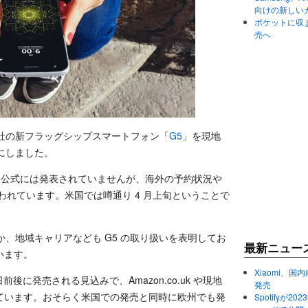
向けの新しい
ポケットに収まる
売へ
て、同社の新フラッグシップスマートフォン「
G5
」を現地
かにしました。
は公式には発表されていませんが、海外の予約状況や
と言われています。米国では噂通り 4 月上旬ということで
か、地域キャリアなども G5 の取り扱いを表明してお
最新ニュー
います。
Xiaomi、国内
日前後に発売される見込みで、Amazon.co.uk や現地
発売
ています。おそらく米国での発売と同時に欧州でも発
Spotifyが