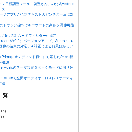
ン日程調整ツール「調整さん」の公式Android
ース
ッセージアプリが会話テキストのピンチズームに対
画面のドラッグ操作でキーボードの高さを調節可能
Musicに5つの新ムードフィルターが追加
ghtroomがv9.0にバージョンアップ、Android 14
R画像の編集に対応、AI補正による背景ぼかしツ
usic Primeにオンデマンド再生に対応した2つの新
が追加
Apple Musicのテーマ設定をダークモードに切り替
Apple Musicで空間オーディオ、ロスレスオーディ
方法
一覧
)
116)
79)
)