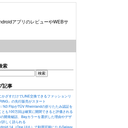
roidアプリのレビューやWEBサ
検索
プ記事
にかざすだけでLINE交換できるファッションリ
ORING」の先行販売がスタート
N3 / N3 FlipがTÜV Rheinlandの折りたたみ認証を
くとも100万回は確実に開閉できると評価される
ixel 8の開発秘話、Bayカラーを選択した理由やデザ
が詳しく語られる
ndroid 14（One UI６）で利用可能になるGalaxy