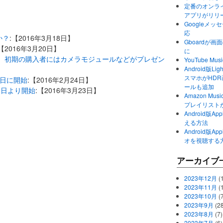
定番のオンライ
アプリがリリ
Googleメ
応
か？
:【2016年3月18日】
Gboardが
:【2016年3月20日】
に
発売、初期の購入者にはカメラモジュールなどがプレゼン
YouTube 
Android版Li
スマホがHD
8日に開始
:【2016年2月24日】
ールも追加
1日より開始
:【2016年3月23日】
Amazon M
プレイリスト
Android版
える方法
Android版
オを視聴する
アーカイブ
2023年12月
(1
2023年11月
(
2023年10月
(
2023年9月
(28
2023年8月
(7)
2023年7月
(6)