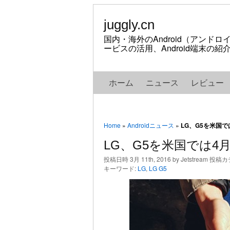
juggly.cn
国内・海外のAndroid（アンド
ービスの活用、Android端末の
ホーム
ニュース
レビュー
Home
»
Androidニュース
»
LG、G5を米国
LG、G5を米国では4
投稿日時 3月 11th, 2016 by Jetstream 投
キーワード:
LG
,
LG G5