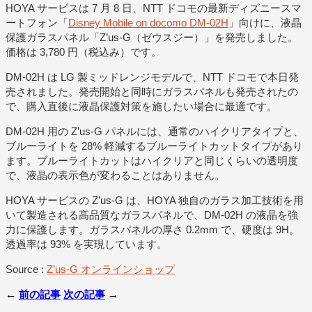
HOYA サービスは 7 月 8 日、NTT ドコモの最新ディズニースマ
ートフォン「
Disney Mobile on docomo DM-02H
」向けに、液晶
保護ガラスパネル「Z’us-G（ゼウスジー）」を発売しました。
価格は 3,780 円（税込み）です。
DM-02H は LG 製ミッドレンジモデルで、NTT ドコモで本日発
売されました。発売開始と同時にガラスパネルも発売されたの
で、購入直後に液晶保護対策を施したい場合に最適です。
DM-02H 用の Z’us-G パネルには、通常のハイクリアタイプと、
ブルーライトを 28% 軽減するブルーライトカットタイプがあり
ます。ブルーライトカットはハイクリアと同じくらいの透明度
で、液晶の表示色が変わることはありません。
HOYA サービスの Z’us-G は、HOYA 独自のガラス加工技術を用
いて製造される高品質なガラスパネルで、DM-02H の液晶を強
力に保護します。ガラスパネルの厚さ 0.2mm で、硬度は 9H。
透過率は 93% を実現しています。
Source :
Z’us-G オンラインショップ
←
前の記事
次の記事
→