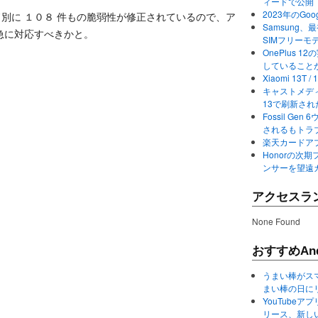
ィードで公開
2023年のGo
 コード別に １０８ 件もの脆弱性が修正されているので、ア
Samsung、最初か
急に対応すべきかと。
SIMフリーモ
OnePlus
していること
Xiaomi 13
キャストメディ
13で刷新さ
Fossil Ge
されるもトラ
楽天カードアプ
Honorの次期
ンサーを望遠
アクセスラ
None Found
おすすめAnd
うまい棒がス
まい棒の日に
YouTube
リース、新し