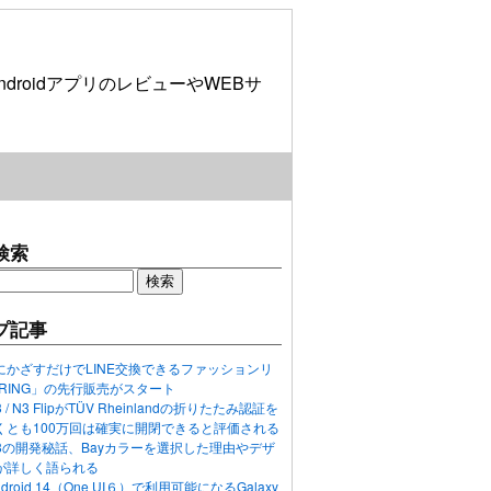
roidアプリのレビューやWEBサ
検索
プ記事
にかざすだけでLINE交換できるファッションリ
ORING」の先行販売がスタート
N3 / N3 FlipがTÜV Rheinlandの折りたたみ認証を
くとも100万回は確実に開閉できると評価される
ixel 8の開発秘話、Bayカラーを選択した理由やデザ
が詳しく語られる
ndroid 14（One UI６）で利用可能になるGalaxy