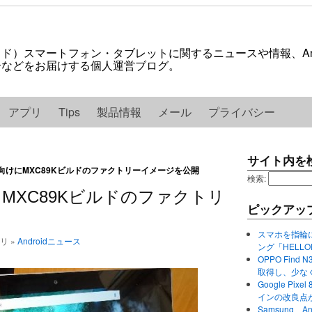
ロイド）スマートフォン・タブレットに関するニュースや情報、And
紹介などをお届けする個人運営ブログ。
アプリ
Tips
製品情報
メール
プライバシー
サイト内を
el C向けにMXC89Kビルドのファクトリーイメージを公開
検索:
C向けにMXC89Kビルドのファクトリ
ピックアッ
スマホを指輪
ゴリ »
Androidニュース
ング「HELL
OPPO Find 
取得し、少な
Google P
インの改良点
Samsung、A