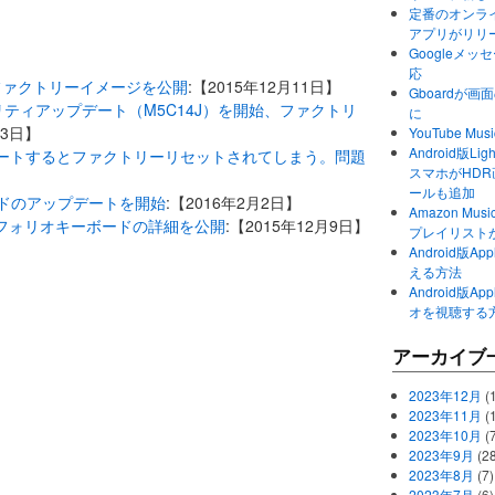
定番のオンライ
アプリがリリ
Googleメ
応
）」のファクトリーイメージを公開
:【2015年12月11日】
Gboardが
セキュリティアップデート（M5C14J）を開始、ファクトリ
に
13日】
YouTube 
Android版Li
1にアップデートするとファクトリーリセットされてしまう。問題
スマホがHD
】
ールも追加
ーボードのアップデートを開始
:【2016年2月2日】
Amazon M
ド / フォリオキーボードの詳細を公開
:【2015年12月9日】
プレイリスト
Android版
える方法
Android版
オを視聴する
アーカイブ
2023年12月
(1
2023年11月
(
2023年10月
(
2023年9月
(28
2023年8月
(7)
2023年7月
(6)