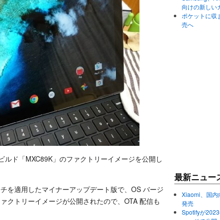
向けの新しい
ポケットに収まる
売へ
向けの新ビルド「MXC89K」のファクトリーイメージを公開し
最新ニュー
le パッチを適用したマイナーアップデート版で、OS バージ
Xiaomi、国内
まです。ファクトリーイメージが公開されたので、OTA 配信も
発売
Spotifyが