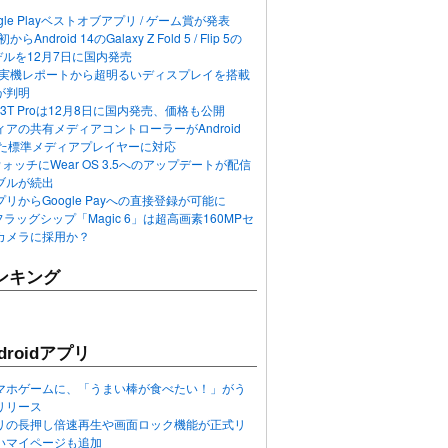
ogle Playベストオブアプリ / ゲーム賞が発表
らAndroid 14のGalaxy Z Fold 5 / Flip 5の
デルを12月7日に国内発売
 12の実機レポートから超明るいディスプレイを搭載
が判明
T / 13T Proは12月8日に国内発売、価格も公開
アの共有メディアコントローラーがAndroid
れた標準メディアプレイヤーに対応
n 6ウォッチにWear OS 3.5へのアップデートが配信
ブルが続出
リからGoogle Payへの直接登録が可能に
フラッグシップ「Magic 6」は超高画素160MPセ
カメラに採用か？
ンキング
roidアプリ
マホゲームに、「うまい棒が食べたい！」がう
リリース
アプリの長押し倍速再生や画面ロック機能が正式リ
いマイページも追加