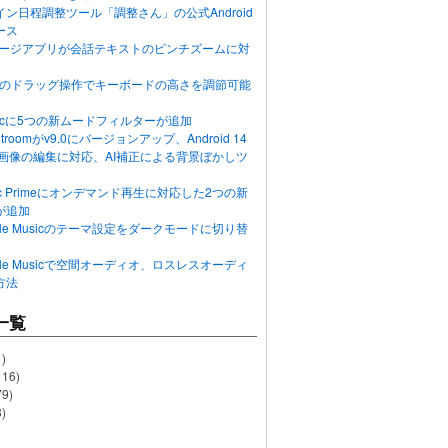
ン日程調整ツール「調整さん」の公式Android
ース
ッセージアプリが会話テキストのピンチズームに対
画面のドラッグ操作でキーボードの高さを調節可能
Musicに5つの新ムードフィルターが追加
ghtroomがv9.0にバージョンアップ、Android 14
R画像の編集に対応、AI補正による背景ぼかしツ
usic Primeにオンデマンド再生に対応した2つの新
が追加
Apple Musicのテーマ設定をダークモードに切り替
Apple Musicで空間オーディオ、ロスレスオーディ
方法
一覧
)
116)
79)
)