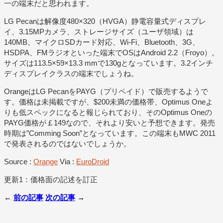
一の端末だと思われます。
LG Pecanは解像度480×320（HVGA）静電容量式ディスプレ
イ、3.15MPカメラ、ストレージサイズ（ユーザ領域）は
140MB、マイクロSDカード対応、Wi-Fi、Bluetooth、3G、
HSDPA、FMラジオといった端末でOSはAndroid 2.2（Froyo）。
サイズは113.5×59×13.3 mmで130gとなっています。3.2インチ
ディスプレイクラスの端末でしょうね。
OrangeはLG PecanをPAYG（プリペイド）で販売するようで
す。価格は未掲載ですが、$200未満の価格帯、Optimus Oneよ
りも低スペックになると報じられており、そのOptimus Oneの
PAYG価格が￡149なので、それより安いと予想できます。発売
時期は”Comming Soon”となっています。この端末もMWC 2011
で発表されるのではないでしょうか。
Source :
Orange
Via :
EuroDroid
更新1：価格面の記述を訂正
←
前の記事
次の記事
→