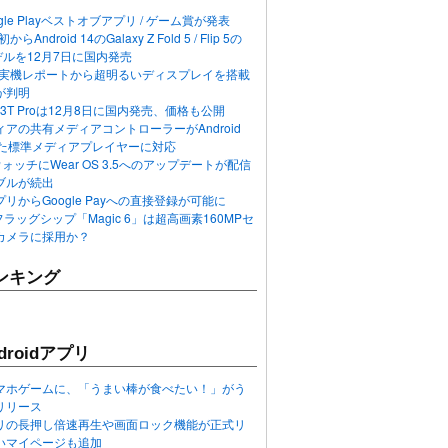
ogle Playベストオブアプリ / ゲーム賞が発表
らAndroid 14のGalaxy Z Fold 5 / Flip 5の
デルを12月7日に国内発売
 12の実機レポートから超明るいディスプレイを搭載
が判明
T / 13T Proは12月8日に国内発売、価格も公開
アの共有メディアコントローラーがAndroid
れた標準メディアプレイヤーに対応
n 6ウォッチにWear OS 3.5へのアップデートが配信
ブルが続出
リからGoogle Payへの直接登録が可能に
フラッグシップ「Magic 6」は超高画素160MPセ
カメラに採用か？
ンキング
roidアプリ
マホゲームに、「うまい棒が食べたい！」がう
リリース
アプリの長押し倍速再生や画面ロック機能が正式リ
いマイページも追加