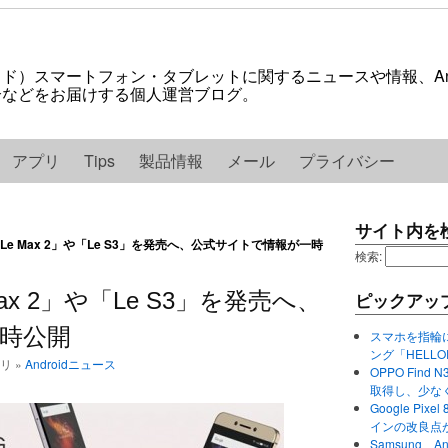
ロイド）スマートフォン・タブレットに関するニュースや情報、And
紹介などをお届けする個人運営ブログ。
アプリ
Tips
製品情報
メール
プライバシー
サイト内を
「Le Max 2」や「Le S3」を発売へ、公式サイトで情報が一時
検索:
Max 2」や「Le S3」を発売へ、
ピックアッ
時公開
スマホを指輪
ング「HELL
ゴリ »
Androidニュース
OPPO Find 
取得し、少な
Google P
インの改良点
Samsung、A