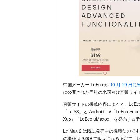
中国メーカー LeEco が
10 月 19 
に公開された同社の米国向け直販サイ
直販サイトの掲載内容によると、LeEco は
「Le S3」と Android TV「LeEco Supe
X65」「LeEco uMax85」を発売す
Le Max 2 は既に発売中の機種なの
の機種は $299 で販売される予定で、Le 