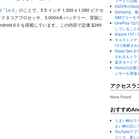
ィードで公開
2023年のGo
の「
Le 2
」のことで、5.5 インチ 1,920 x 1,080 ピクセ
Samsung、最初か
2 オクタコアプロセッサ、3,000mA バッテリー、背面に
SIMフリーモ
OnePlus
droid 6.0 を搭載しています。この内容で定価 $299
していること
Xiaomi 13
キャストメディ
13で刷新さ
Fossil Ge
されるもトラ
楽天カードアプ
Honorの次期
ンサーを望遠
アクセスラ
None Found
おすすめAnd
うまい棒がス
まい棒の日に
YouTube
リース、新し