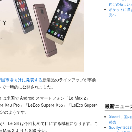
向けの新しい
ポケットに収まる
売へ
日に米国市場向けに発表する
新製品のラインアップが事前
トで一時的に公開されました。
米国で Android スマートフォン「Le Max 2」
r4 X43 Pro」「LeEco Super4 X55」「LeEco Super4
最新ニュー
る予定のようです。
Xiaomi、国内
発売
ですが、Le S3 は今回初めて目にする機種になります。こ
Spotifyが
Max 2 よりも $50 安い。