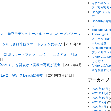
定番のオンライ
アプリがリリ
Googleメ
応
Gboardが
に
YouTube 
を拡大、既存モデルのカーネルソースもオープンソース
Android版Li
スマホがHD
ールも追加
Pro 3」を引っさげ米国スマートフォンに参入
:【2016年10
Amazon M
プレイリスト
新型スマートフォン「Le 2」「Le 2 Pro」「Le
Android版
日】
える方法
x 3（X850）」を発表か？実機の写真が流出
:【2017年4月
Android版
オを視聴する
e 2」がGFX Benchに登場
:【2016年3月24日】
アーカイブ
2023年12月
(1
2023年11月
(
2023年10月
(
2023年9月
(28
2023年8月
(7)
2023年7月
(6)