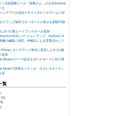
ン日程調整ツール「調整さん」の公式Android
ース
ッセージアプリが会話テキストのピンチズームに対
画面のドラッグ操作でキーボードの高さを調節可能
Musicに5つの新ムードフィルターが追加
ghtroomがv9.0にバージョンアップ、Android 14
R画像の編集に対応、AI補正による背景ぼかしツ
usic Primeにオンデマンド再生に対応した2つの新
が追加
Apple Musicのテーマ設定をダークモードに切り替
Apple Musicで空間オーディオ、ロスレスオーディ
方法
一覧
)
116)
79)
)