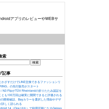
roidアプリのレビューやWEBサ
検索
プ記事
にかざすだけでLINE交換できるファッションリ
ORING」の先行販売がスタート
N3 / N3 FlipがTÜV Rheinlandの折りたたみ認証を
くとも100万回は確実に開閉できると評価される
ixel 8の開発秘話、Bayカラーを選択した理由やデザ
が詳しく語られる
ndroid 14（One UI６）で利用可能になるGalaxy