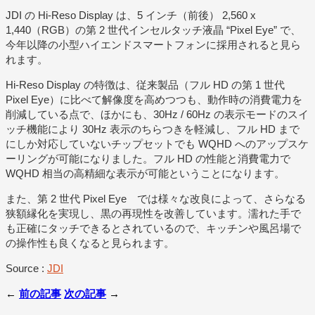
JDI の Hi-Reso Display は、5 インチ（前後） 2,560 x
1,440（RGB）の第 2 世代インセルタッチ液晶 “Pixel Eye” で、
今年以降の小型ハイエンドスマートフォンに採用されると見ら
れます。
Hi-Reso Display の特徴は、従来製品（フル HD の第 1 世代
Pixel Eye）に比べて解像度を高めつつも、動作時の消費電力を
削減している点で、ほかにも、30Hz / 60Hz の表示モードのスイ
ッチ機能により 30Hz 表示のちらつきを軽減し、フル HD まで
にしか対応していないチップセットでも WQHD へのアップスケ
ーリングが可能になりました。フル HD の性能と消費電力で
WQHD 相当の高精細な表示が可能ということになります。
また、第 2 世代 Pixel Eye では様々な改良によって、さらなる
狭額縁化を実現し、黒の再現性を改善しています。濡れた手で
も正確にタッチできるとされているので、キッチンや風呂場で
の操作性も良くなると見られます。
Source :
JDI
←
前の記事
次の記事
→