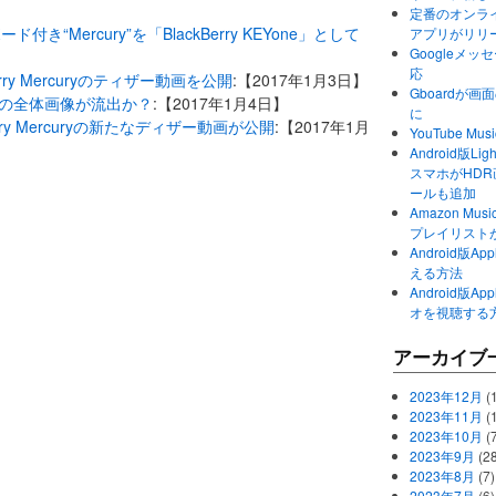
定番のオンライ
ーボード付き“Mercury”を「BlackBerry KEYone」として
アプリがリリ
Googleメ
】
応
rry Mercuryのティザー動画を公開
:【2017年1月3日】
Gboardが
EK70）の全体画像が流出か？
:【2017年1月4日】
に
erry Mercuryの新たなディザー動画が公開
:【2017年1月
YouTube 
Android版Li
スマホがHD
ールも追加
Amazon M
プレイリスト
Android版
える方法
Android版
オを視聴する
アーカイブ
2023年12月
(1
2023年11月
(
2023年10月
(
2023年9月
(28
2023年8月
(7)
2023年7月
(6)