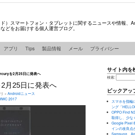
ロイド）スマートフォン・タブレットに関するニュースや情報、And
紹介などをお届けする個人運営ブログ。
アプリ
Tips
製品情報
メール
プライバシー
サイト内を
Mercuryを2月25日に発表へ
検索:
uryを2月25日に発表へ
ピックアッ
ゴリ »
Androidニュース
MWC 2017
スマホを指輪
ング「HELL
OPPO Find 
取得し、少な
Google P
インの改良点
Samsung、A