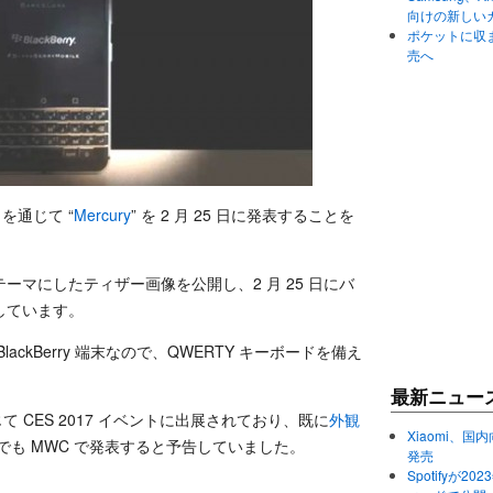
向けの新しい
ポケットに収まる
売へ
ントを通じて “
Mercury
” を 2 月 25 日に発表することを
マにしたティザー画像を公開し、2 月 25 日にバ
しています。
ckBerry 端末なので、QWERTY キーボードを備え
最新ニュー
on を通じて CES 2017 イベントに出展されており、既に
外観
Xiaomi、国内
でも MWC で発表すると予告していました。
発売
Spotifyが