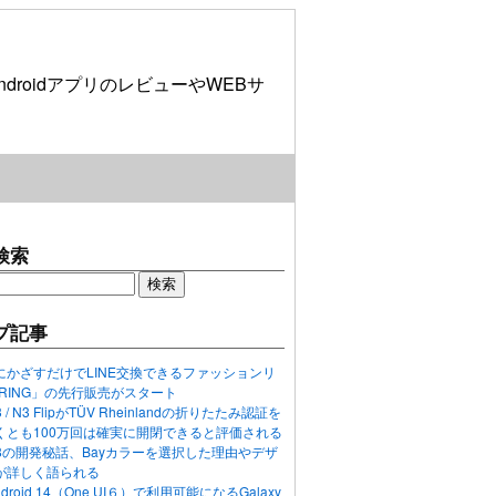
roidアプリのレビューやWEBサ
検索
プ記事
にかざすだけでLINE交換できるファッションリ
ORING」の先行販売がスタート
N3 / N3 FlipがTÜV Rheinlandの折りたたみ認証を
くとも100万回は確実に開閉できると評価される
ixel 8の開発秘話、Bayカラーを選択した理由やデザ
が詳しく語られる
ndroid 14（One UI６）で利用可能になるGalaxy