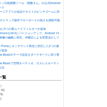
ン日程調整ツール「調整さん」の公式Android
ース
ッセージアプリが会話テキストのピンチズームに対
画面のドラッグ操作でキーボードの高さを調節可能
Musicに5つの新ムードフィルターが追加
ghtroomがv9.0にバージョンアップ、Android 14
R画像の編集に対応、AI補正による背景ぼかしツ
usic Primeにオンデマンド再生に対応した2つの新
が追加
Apple Musicのテーマ設定をダークモードに切り替
Apple Musicで空間オーディオ、ロスレスオーディ
方法
一覧
)
116)
79)
)