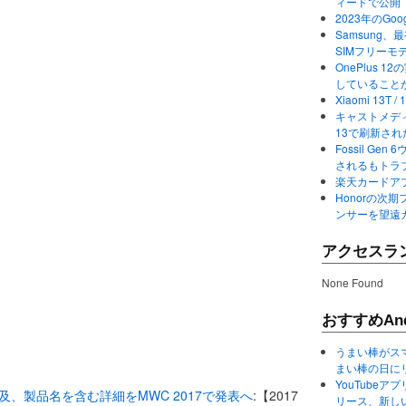
ィードで公開
2023年のGo
Samsung、最初か
SIMフリーモ
OnePlus
していること
Xiaomi 13
キャストメディ
13で刷新さ
Fossil Ge
されるもトラ
楽天カードアプ
Honorの次期
ンサーを望遠
アクセスラ
None Found
おすすめAnd
うまい棒がス
まい棒の日に
YouTube
初めて言及、製品名を含む詳細をMWC 2017で発表へ
:【2017
リース、新し