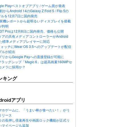
ogle Playベストオブアプリ / ゲーム賞が発表
らAndroid 14のGalaxy Z Fold 5 / Flip 5の
デルを12月7日に国内発売
 12の実機レポートから超明るいディスプレイを搭載
が判明
T / 13T Proは12月8日に国内発売、価格も公開
アの共有メディアコントローラーがAndroid
れた標準メディアプレイヤーに対応
n 6ウォッチにWear OS 3.5へのアップデートが配信
ブルが続出
リからGoogle Payへの直接登録が可能に
フラッグシップ「Magic 6」は超高画素160MPセ
カメラに採用か？
ンキング
roidアプリ
マホゲームに、「うまい棒が食べたい！」がう
リリース
アプリの長押し倍速再生や画面ロック機能が正式リ
いマイページも追加