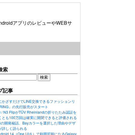
roidアプリのレビューやWEBサ
検索
プ記事
にかざすだけでLINE交換できるファッションリ
ORING」の先行販売がスタート
N3 / N3 FlipがTÜV Rheinlandの折りたたみ認証を
くとも100万回は確実に開閉できると評価される
ixel 8の開発秘話、Bayカラーを選択した理由やデザ
が詳しく語られる
ndroid 14（One UI６）で利用可能になるGalaxy