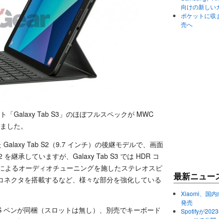
向けの新しい
ポケットに収まる
売へ
「Galaxy Tab S3」のほぼフルスペックが MWC
しました。
された Galaxy Tab S2（9.7 インチ）の後継モデルで、画面
2 を継承していますが、Galaxy Tab S3 では HDR コ
 によるオーディオチューニングを施したステレオスピ
最新ニュー
ype-C コネクタを搭載するなど、様々な部分を強化している
Xiaomi、国内
発売
定番の S ペンが同梱（スロットは無し）、別売でキーボード
Spotifyが