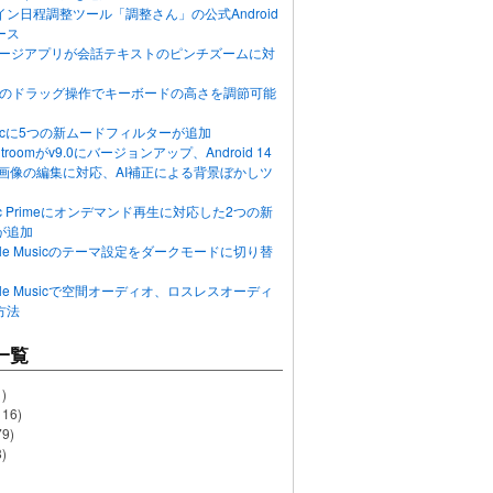
ン日程調整ツール「調整さん」の公式Android
ース
ッセージアプリが会話テキストのピンチズームに対
画面のドラッグ操作でキーボードの高さを調節可能
Musicに5つの新ムードフィルターが追加
ghtroomがv9.0にバージョンアップ、Android 14
R画像の編集に対応、AI補正による背景ぼかしツ
usic Primeにオンデマンド再生に対応した2つの新
が追加
Apple Musicのテーマ設定をダークモードに切り替
Apple Musicで空間オーディオ、ロスレスオーディ
方法
一覧
)
116)
79)
)