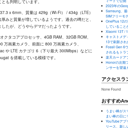
ィードで公開
ことも判明しています。
2023年のGo
Samsung、最初か
237.3 x 6mm、質量は 429g（Wi-Fi） / 434g（LTE）
SIMフリーモ
2 からは厚みと質量が増しているようです。過去の噂だと、
OnePlus
ましたが、どうやらデマだったようです。
していること
Xiaomi 13
 x4 のオクタコアプロセッサ、4GB RAM、32GB ROM、
キャストメディ
13で刷新さ
,300 万画素カメラ、前面に 800 万画素カメラ、
Fossil Ge
 ac や LTE カテゴリ 6（下り最大 300Mbps）などに
されるもトラ
 Nougat を搭載している模様です。
楽天カードアプ
Honorの次期
ンサーを望遠
アクセスラ
None Found
おすすめAnd
うまい棒がス
まい棒の日に
YouTube
リース、新し