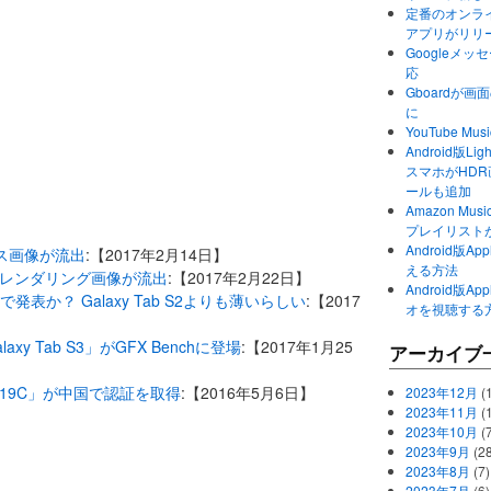
定番のオンライ
アプリがリリ
Googleメ
応
Gboardが
に
YouTube 
Android版Li
スマホがHD
ールも追加
Amazon M
プレイリスト
Android版
プレス画像が流出
:【2017年2月14日】
える方法
S3のレンダリング画像が流出
:【2017年2月22日】
Android版
017で発表か？ Galaxy Tab S2よりも薄いらしい
:【2017
オを視聴する
laxy Tab S3」がGFX Benchに登場
:【2017年1月25
アーカイブ
M-T719C」が中国で認証を取得
:【2016年5月6日】
2023年12月
(1
2023年11月
(
2023年10月
(
2023年9月
(28
2023年8月
(7)
2023年7月
(6)