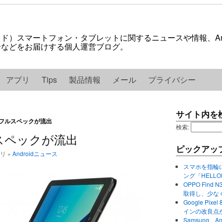
ロイド）スマートフォン・タブレットに関するニュースや情報、And
紹介などをお届けする個人運営ブログ。
アプリ
Tips
製品情報
メール
プライバシー
サイト内を
 S3のフルスペックが流出
検索:
フルスペックが流出
ピックアッ
ゴリ »
Androidニュース
スマホを指輪
ング「HELL
OPPO Find 
取得し、少な
Google P
インの改良点
Samsung、A