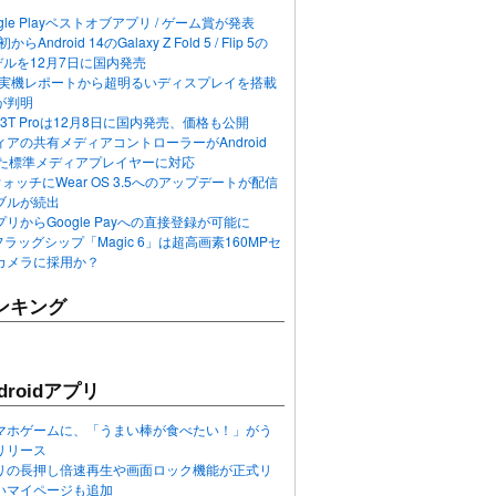
ogle Playベストオブアプリ / ゲーム賞が発表
らAndroid 14のGalaxy Z Fold 5 / Flip 5の
デルを12月7日に国内発売
 12の実機レポートから超明るいディスプレイを搭載
が判明
T / 13T Proは12月8日に国内発売、価格も公開
アの共有メディアコントローラーがAndroid
れた標準メディアプレイヤーに対応
n 6ウォッチにWear OS 3.5へのアップデートが配信
ブルが続出
リからGoogle Payへの直接登録が可能に
フラッグシップ「Magic 6」は超高画素160MPセ
カメラに採用か？
ンキング
roidアプリ
マホゲームに、「うまい棒が食べたい！」がう
リリース
アプリの長押し倍速再生や画面ロック機能が正式リ
いマイページも追加