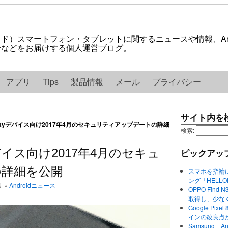
ロイド）スマートフォン・タブレットに関するニュースや情報、And
紹介などをお届けする個人運営ブログ。
アプリ
Tips
製品情報
メール
プライバシー
サイト内を
alaxyデバイス向け2017年4月のセキュリティアップデートの詳細
検索:
yデバイス向け2017年4月のセキュ
ピックアッ
の詳細を公開
スマホを指輪
ング「HELL
リ »
Androidニュース
OPPO Find 
取得し、少な
Google P
インの改良点
Samsung、A