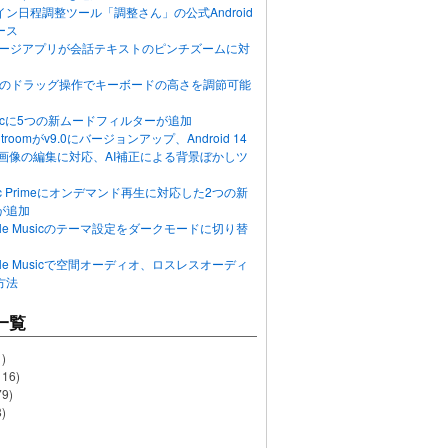
ン日程調整ツール「調整さん」の公式Android
ース
ッセージアプリが会話テキストのピンチズームに対
画面のドラッグ操作でキーボードの高さを調節可能
Musicに5つの新ムードフィルターが追加
ghtroomがv9.0にバージョンアップ、Android 14
R画像の編集に対応、AI補正による背景ぼかしツ
usic Primeにオンデマンド再生に対応した2つの新
が追加
Apple Musicのテーマ設定をダークモードに切り替
Apple Musicで空間オーディオ、ロスレスオーディ
方法
一覧
)
116)
79)
)