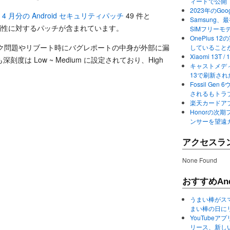
ィードで公開
2023年のGo
年 4 月分の Android セキュリティパッチ
49 件と
Samsung、最初か
の脆弱性に対するパッチが含まれています。
SIMフリーモ
OnePlus
ーク問題やリブート時にバグレポートの中身が外部に漏
していること
Xiaomi 13
は Low ~ Medium に設定されており、High
キャストメディ
13で刷新さ
Fossil Ge
されるもトラ
楽天カードアプ
Honorの次期
ンサーを望遠
アクセスラ
None Found
おすすめAnd
うまい棒がス
まい棒の日に
YouTube
リース、新し