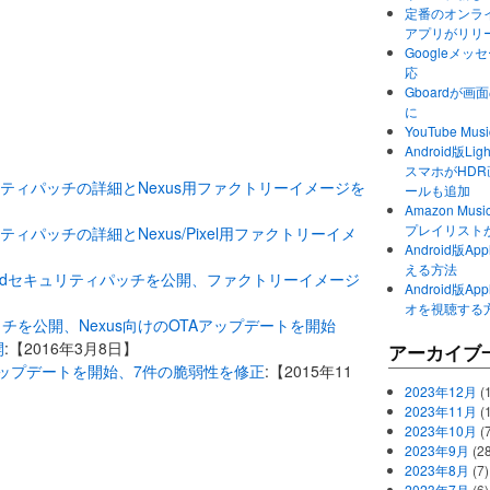
定番のオンライ
アプリがリリ
Googleメ
応
Gboardが
に
YouTube 
Android版Li
スマホがHD
キュリティパッチの詳細とNexus用ファクトリーイメージを
ールも追加
Amazon M
プレイリスト
ュリティパッチの詳細とNexus/Pixel用ファクトリーイメ
Android版
える方法
ndroidセキュリティパッチを公開、ファクトリーイメージ
Android版
オを視聴する
ッチを公開、Nexus向けのOTAアップデートを開始
開
:【2016年3月8日】
アーカイブ
ィアップデートを開始、7件の脆弱性を修正
:【2015年11
2023年12月
(1
2023年11月
(
2023年10月
(
2023年9月
(28
2023年8月
(7)
2023年7月
(6)