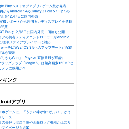
ogle Playベストオブアプリ / ゲーム賞が発表
らAndroid 14のGalaxy Z Fold 5 / Flip 5の
デルを12月7日に国内発売
 12の実機レポートから超明るいディスプレイを搭載
が判明
T / 13T Proは12月8日に国内発売、価格も公開
アの共有メディアコントローラーがAndroid
れた標準メディアプレイヤーに対応
n 6ウォッチにWear OS 3.5へのアップデートが配信
ブルが続出
リからGoogle Payへの直接登録が可能に
フラッグシップ「Magic 6」は超高画素160MPセ
カメラに採用か？
ンキング
roidアプリ
マホゲームに、「うまい棒が食べたい！」がう
リリース
アプリの長押し倍速再生や画面ロック機能が正式リ
いマイページも追加