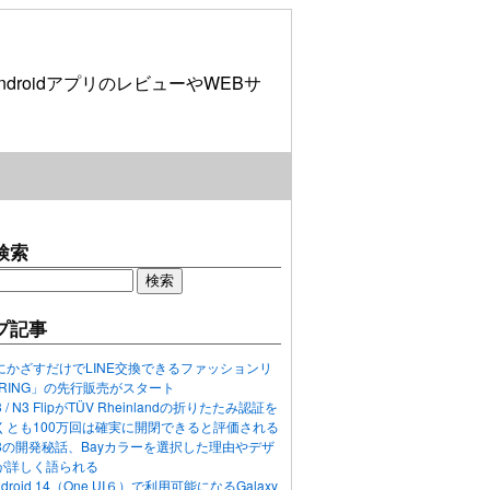
roidアプリのレビューやWEBサ
検索
プ記事
にかざすだけでLINE交換できるファッションリ
ORING」の先行販売がスタート
N3 / N3 FlipがTÜV Rheinlandの折りたたみ認証を
くとも100万回は確実に開閉できると評価される
ixel 8の開発秘話、Bayカラーを選択した理由やデザ
が詳しく語られる
ndroid 14（One UI６）で利用可能になるGalaxy