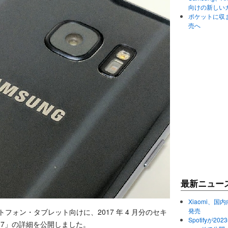
向けの新しい
ポケットに収まる
売へ
最新ニュー
Xiaomi、国内
発売
 スマートフォン・タブレット向けに、2017 年 4 月分のセキ
Spotifyが
017」の詳細を公開しました。