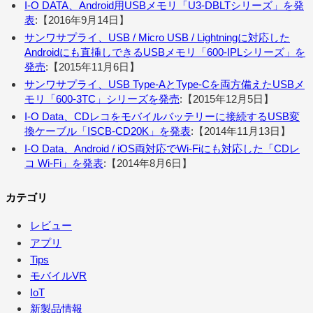
I-O DATA、Android用USBメモリ「U3-DBLTシリーズ」を発
表
:【2016年9月14日】
サンワサプライ、USB / Micro USB / Lightningに対応した
Androidにも直挿しできるUSBメモリ「600-IPLシリーズ」を
発売
:【2015年11月6日】
サンワサプライ、USB Type-AとType-Cを両方備えたUSBメ
モリ「600-3TC」シリーズを発売
:【2015年12月5日】
I-O Data、CDレコをモバイルバッテリーに接続するUSB変
換ケーブル「ISCB-CD20K」を発表
:【2014年11月13日】
I-O Data、Android / iOS両対応でWi-Fiにも対応した「CDレ
コ Wi-Fi」を発表
:【2014年8月6日】
カテゴリ
レビュー
アプリ
Tips
モバイルVR
IoT
新製品情報