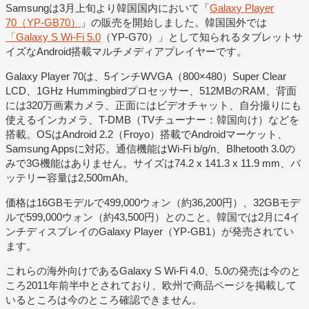
Samsungは3月上旬より韓国国内において「
Galaxy Player
70（YP-GB70）
」の販売を開始しました。韓国国外では
「Galaxy S Wi-Fi 5.0
（YP-G70）」として知られるタブレットサ
イズなAndroid搭載マルチメディアプレイヤーです。
Galaxy Player 70は、5インチWVGA（800×480）Super Clear
LCD、1GHz Hummingbirdプロセッサー、512MBのRAM、背面
には320万画素カメラ、正面にはビデオチャット、自分撮りにも
使えるインカメラ、T-DMB（TVチューナー：韓国向け）などを
搭載。OSはAndroid 2.2（Froyo）搭載でAndroidマーケット、
Samsung Appsに対応。通信機能はWi-Fi b/g/n、Blhetooth 3.0の
みで3G機能はありません。サイズは74.2 x 141.3 x 11.9 mm、バ
ッテリー容量は2,500mAh。
価格は16GBモデルで499,000ウォン（約36,200円）、32GBモデ
ルで599,000ウォン（約43,500円）とのこと。韓国では2月に4イ
ンチディスプレイのGalaxy Player（YP-GB1）が発売されてい
ます。
これらの海外向けであるGalaxy S Wi-Fi 4.0、5.0の発売は今のと
ころ2011年前半中とされており、欧州で商品ページを掲載して
いるところは今のところ確認できません。