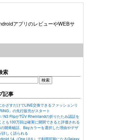
roidアプリのレビューやWEBサ
検索
プ記事
にかざすだけでLINE交換できるファッションリ
ORING」の先行販売がスタート
N3 / N3 FlipがTÜV Rheinlandの折りたたみ認証を
くとも100万回は確実に開閉できると評価される
ixel 8の開発秘話、Bayカラーを選択した理由やデザ
が詳しく語られる
ndroid 14（One UI６）で利用可能になるGalaxy