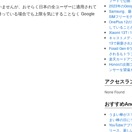
ィードで公開
2023年のGo
いませんが、おそらく日本の全ユーザーに適用されて
Samsung、最初か
持っている場合でも上限を気にすることなく Google
SIMフリーモ
OnePlus
していること
Xiaomi 13
キャストメディ
13で刷新さ
Fossil Ge
されるもトラ
楽天カードアプ
Honorの次期
ンサーを望遠
アクセスラ
None Found
おすすめAnd
うまい棒がス
まい棒の日に
YouTube
リース、新し