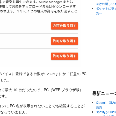
向けの新しい
ポケットに収まる
売へ
の視聴デバイスに登録できる台数がいつのまにか「任意の PC
ました。
て最大 10 台だったので、PC（WEB ブラウザ版）
最新ニュー
ます。
Xiaomi、国内
ンに PC 名が表示されないことでも確認することが
発売
もなっていません。
Spotifyが