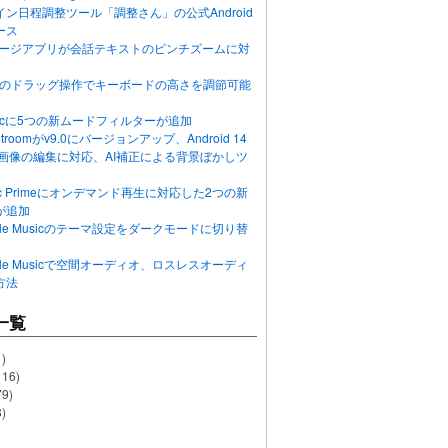
ン日程調整ツール「調整さん」の公式Android
ース
ッセージアプリが会話テキストのピンチズームに対
画面のドラッグ操作でキーボードの高さを調節可能
Musicに5つの新ムードフィルターが追加
ghtroomがv9.0にバージョンアップ、Android 14
R画像の編集に対応、AI補正による背景ぼかしツ
usic Primeにオンデマンド再生に対応した2つの新
が追加
Apple Musicのテーマ設定をダークモードに切り替
Apple Musicで空間オーディオ、ロスレスオーディ
方法
一覧
)
116)
79)
)