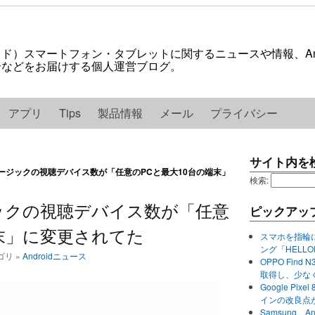
ロイド）スマートフォン・タブレットに関するニュースや情報、And
紹介などをお届けする個人運営ブログ。
アプリ
Tips
製品情報
メール
プライバシー
サイト内を
ayミュージックの視聴デバイス数が「任意のPCと最大10台の端末」
検索:
ュージックの視聴デバイス数が「任意
ピックアッ
端末」に変更されてた
スマホを指輪
ング「HELL
テゴリ »
Androidニュース
OPPO Find 
取得し、少な
Google P
インの改良点
Samsung、A