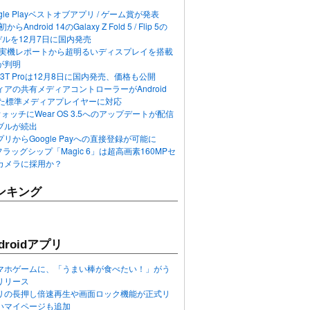
ogle Playベストオブアプリ / ゲーム賞が発表
らAndroid 14のGalaxy Z Fold 5 / Flip 5の
デルを12月7日に国内発売
 12の実機レポートから超明るいディスプレイを搭載
が判明
T / 13T Proは12月8日に国内発売、価格も公開
アの共有メディアコントローラーがAndroid
れた標準メディアプレイヤーに対応
n 6ウォッチにWear OS 3.5へのアップデートが配信
ブルが続出
リからGoogle Payへの直接登録が可能に
フラッグシップ「Magic 6」は超高画素160MPセ
カメラに採用か？
ンキング
roidアプリ
マホゲームに、「うまい棒が食べたい！」がう
リリース
アプリの長押し倍速再生や画面ロック機能が正式リ
いマイページも追加