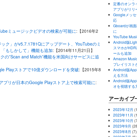
定番のオンライ
アプリがリリ
Googleメ
応
Gboardが
YouTubeミュージックビデオの検索が可能に
:【2016年2
に
YouTube 
Android版Li
ュージック」がv5.7.1781Qにアップデート、YouTubeのミ
スマホがHD
、「もしかして」機能も追加
:【2014年11月21日】
ールも追加
ージックの”Scan and Match”機能を米国向けサービスに追
Amazon M
プレイリスト
oogle Playストアで10億ダウンロードを突破
:【2015年8
Android版
える方法
Android版
式アプリが日本のGoogle Playストア上で検索可能に
:
オを視聴する
アーカイブ
2023年12月
(1
2023年11月
(
2023年10月
(
2023年9月
(28
2023年8月
(7)
2023年7月
(6)