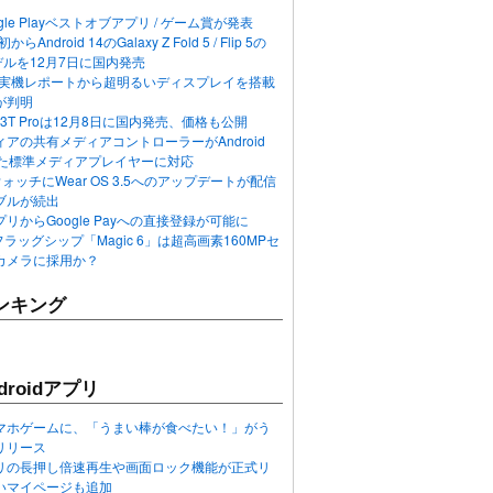
ogle Playベストオブアプリ / ゲーム賞が発表
らAndroid 14のGalaxy Z Fold 5 / Flip 5の
デルを12月7日に国内発売
 12の実機レポートから超明るいディスプレイを搭載
が判明
T / 13T Proは12月8日に国内発売、価格も公開
アの共有メディアコントローラーがAndroid
れた標準メディアプレイヤーに対応
n 6ウォッチにWear OS 3.5へのアップデートが配信
ブルが続出
リからGoogle Payへの直接登録が可能に
フラッグシップ「Magic 6」は超高画素160MPセ
カメラに採用か？
ンキング
roidアプリ
マホゲームに、「うまい棒が食べたい！」がう
リリース
アプリの長押し倍速再生や画面ロック機能が正式リ
いマイページも追加