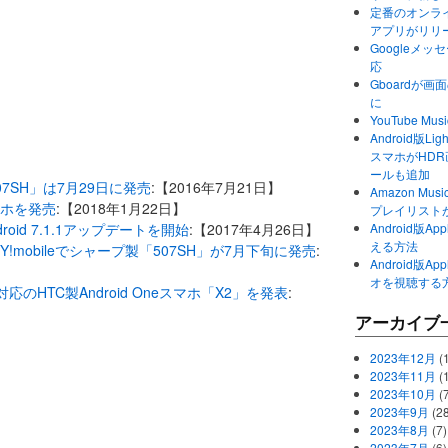
定番のオンライ
アプリがリリ
Googleメ
応
Gboardが
に
YouTube 
Android版Li
スマホがHD
ールも追加
507SH」は7月29日に発売
:【2016年7月21日】
Amazon M
スマホを発売
:【2018年1月22日】
プレイリスト
のAndroid 7.1.1アップデートを開始
:【2017年4月26日】
Android版
える方法
、Y!mobileでシャープ製「507SH」が7月下旬に発売
:
Android版
オを視聴する
liCa対応のHTC製Android Oneスマホ「X2」を発表
:
アーカイブ
2023年12月
(1
2023年11月
(
2023年10月
(
2023年9月
(28
2023年8月
(7)
2023年7月
(6)