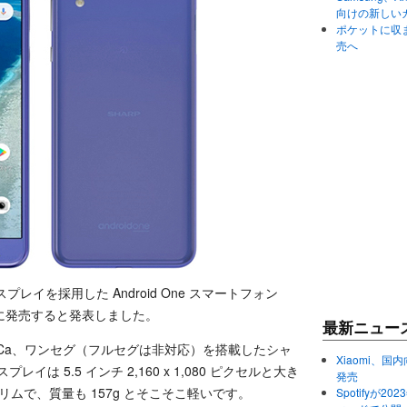
向けの新しい
ポケットに収まる
売へ
ィスプレイを採用した Android One スマートフォン
 7 日に発売すると発表しました。
最新ニュー
晶や FeliCa、ワンセグ（フルセグは非対応）を搭載したシャ
Xiaomi、国内
プレイは 5.5 インチ 2,160 x 1,080 ピクセルと大き
発売
リムで、質量も 157g とそこそこ軽いです。
Spotifyが