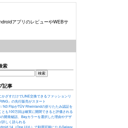
roidアプリのレビューやWEBサ
検索
プ記事
にかざすだけでLINE交換できるファッションリ
ORING」の先行販売がスタート
N3 / N3 FlipがTÜV Rheinlandの折りたたみ認証を
くとも100万回は確実に開閉できると評価される
ixel 8の開発秘話、Bayカラーを選択した理由やデザ
が詳しく語られる
ndroid 14（One UI６）で利用可能になるGalaxy