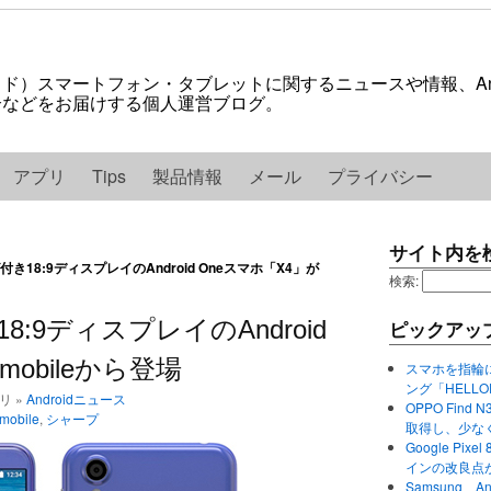
ロイド）スマートフォン・タブレットに関するニュースや情報、And
紹介などをお届けする個人運営ブログ。
アプリ
Tips
製品情報
メール
プライバシー
サイト内を
グ付き18:9ディスプレイのAndroid Oneスマホ「X4」が
検索:
8:9ディスプレイのAndroid
ピックアッ
mobileから登場
スマホを指輪
ング「HELL
ゴリ »
Androidニュース
OPPO Find 
mobile
,
シャープ
取得し、少な
Google P
インの改良点
Samsung、A