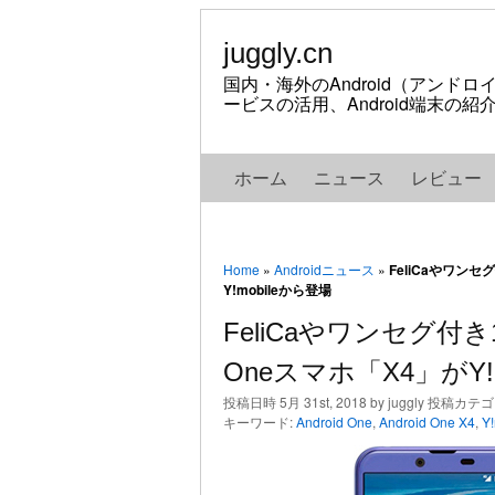
juggly.cn
国内・海外のAndroid（アンド
ービスの活用、Android端末の
ホーム
ニュース
レビュー
Home
»
Androidニュース
»
FeliCaやワンセ
Y!mobileから登場
FeliCaやワンセグ付き1
Oneスマホ「X4」がY!
投稿日時 5月 31st, 2018 by juggly 投稿カテ
キーワード:
Android One
,
Android One X4
,
Y!