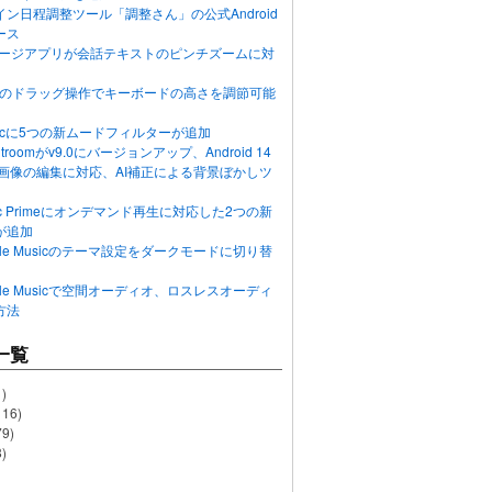
ン日程調整ツール「調整さん」の公式Android
ース
ッセージアプリが会話テキストのピンチズームに対
画面のドラッグ操作でキーボードの高さを調節可能
Musicに5つの新ムードフィルターが追加
ghtroomがv9.0にバージョンアップ、Android 14
R画像の編集に対応、AI補正による背景ぼかしツ
usic Primeにオンデマンド再生に対応した2つの新
が追加
Apple Musicのテーマ設定をダークモードに切り替
Apple Musicで空間オーディオ、ロスレスオーディ
方法
一覧
)
116)
79)
)