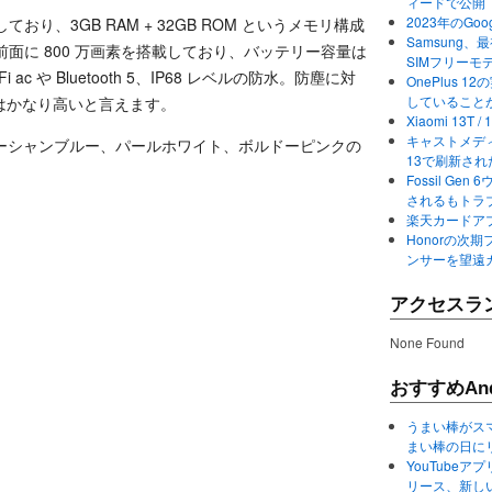
ィードで公開
2023年のGo
載しており、3GB RAM + 32GB ROM というメモリ構成
Samsung、最初か
と前面に 800 万画素を搭載しており、バッテリー容量は
SIMフリーモ
 ac や Bluetooth 5、IP68 レベルの防水。防塵に対
OnePlus
していること
はかなり高いと言えます。
Xiaomi 13
キャストメディ
eo で、オーシャンブルー、パールホワイト、ボルドーピンクの
13で刷新さ
Fossil Ge
されるもトラ
楽天カードアプ
Honorの次期
ンサーを望遠
アクセスラ
None Found
おすすめAnd
うまい棒がス
まい棒の日に
YouTube
リース、新し